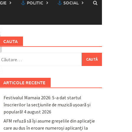
GIE
POLITIC
SOCIAL
CAUTA
aută
upă:
ARTICOLE RECENTE
Festivalul Mamaia 2026: S-a dat startul
înscrierilor la secțiunile de muzică ușoară și
populară!
4 august 2026
AFM refuză să își asume greșelile din aplicație
care au dus în eroare numeroși aplicanți la