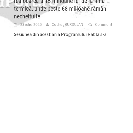
realocarea a 15 milioane lei de la linia
termică, unde peste 68 milioane rămân
necheltuite
23 iulie 2026
Codruț BURDUJAN
Comment
Sesiunea din acest an a Programului Rabla s-a
derulat în același mod problematic și lipsit de
transparență ca în anii anteriori. Luni, însă,
[...]