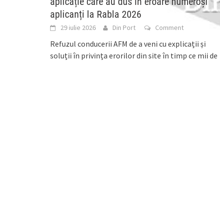
aplicație care au dus în eroare numeroși
aplicanți la Rabla 2026
29 iulie 2026
Din Port
Comment
Refuzul conducerii AFM de a veni cu explicații și
soluții în privința erorilor din site în timp ce mii de
români aplicau la
[...]