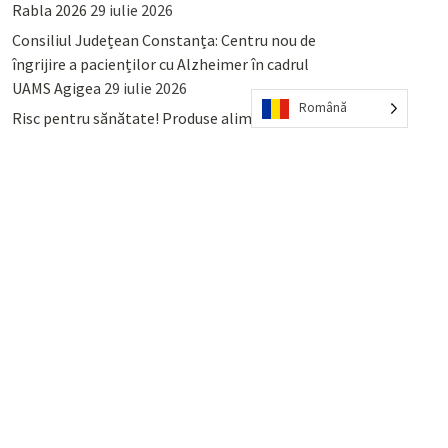
Rabla 2026
29 iulie 2026
Consiliul Județean Constanța: Centru nou de
îngrijire a pacienților cu Alzheimer în cadrul
UAMS Agigea
29 iulie 2026
Română
Risc pentru sănătate! Produse alimentare
retrase din magazinele PENNY și PROFI
28
iulie 2026
Lumina, Constanța: Când se pot preda
serviciului de salubritate deșeurile reciclabile
sau cele menajere reziduale
23 iulie 2026
POPULAR
COMMENTS
TAGS
Percheziții și arestări ca în anii
’50: Cunoscutul avocat și vlogger
naționalist Mihai Rapcea, luat în
colimator de dictatura Vexler!