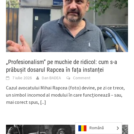
„Profesionalism” pe muchie de ridicol: cum s-a
prăbușit dosarul Rapcea în fața instanței
7 iulie 2026
Dan BADEA
Comment
Cazul avocatului Mihai Rapcea (foto) devine, pe zi ce trece,
un simbol incomod al modului în care funcționează – sau,
mai corect spus,
[...]
Română