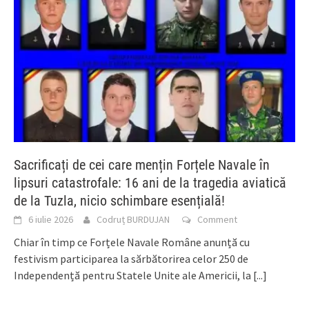
Sacrificați de cei care mențin Forțele Navale în
lipsuri catastrofale: 16 ani de la tragedia aviatică
de la Tuzla, nicio schimbare esențială!
6 iulie 2026
Codruț BURDUJAN
Comment
Chiar în timp ce Forțele Navale Române anunță cu
festivism participarea la sărbătorirea celor 250 de
Independență pentru Statele Unite ale Americii, la
[...]