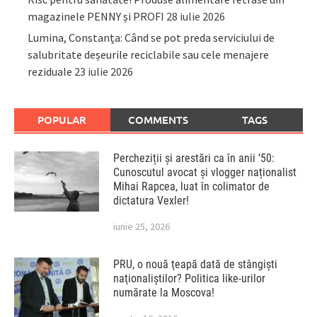
magazinele PENNY și PROFI
28 iulie 2026
Lumina, Constanța: Când se pot preda serviciului de
salubritate deșeurile reciclabile sau cele menajere
reziduale
23 iulie 2026
POPULAR
COMMENTS
TAGS
Percheziții și arestări ca în anii ’50:
Cunoscutul avocat și vlogger naționalist
Mihai Rapcea, luat în colimator de
dictatura Vexler!
iunie 25, 2026
PRU, o nouă ţeapă dată de stângişti
naţionaliştilor? Politica like-urilor
numărate la Moscova!