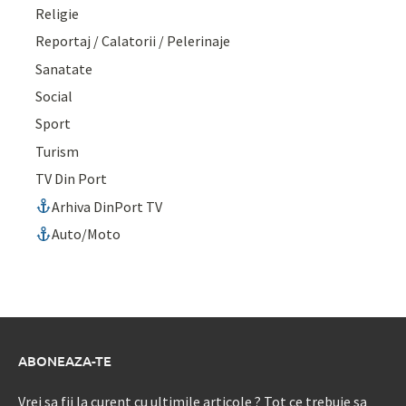
Religie
Reportaj / Calatorii / Pelerinaje
Sanatate
Social
Sport
Turism
TV Din Port
Arhiva DinPort TV
Auto/Moto
ABONEAZA-TE
Vrei sa fii la curent cu ultimile articole ? Tot ce trebuie sa