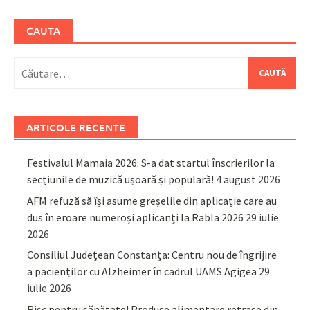
CAUTA
Caută
după:
ARTICOLE RECENTE
Festivalul Mamaia 2026: S-a dat startul înscrierilor la
secțiunile de muzică ușoară și populară!
4 august 2026
AFM refuză să își asume greșelile din aplicație care au
dus în eroare numeroși aplicanți la Rabla 2026
29 iulie
2026
Consiliul Județean Constanța: Centru nou de îngrijire
a pacienților cu Alzheimer în cadrul UAMS Agigea
29
iulie 2026
Risc pentru sănătate! Produse alimentare retrase din