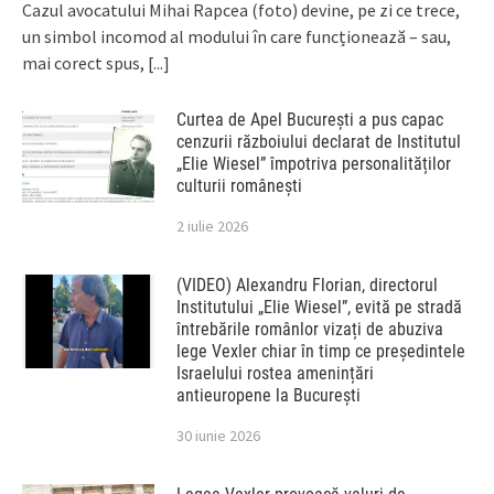
Cazul avocatului Mihai Rapcea (foto) devine, pe zi ce trece,
un simbol incomod al modului în care funcționează – sau,
mai corect spus,
[...]
Curtea de Apel București a pus capac
cenzurii războiului declarat de Institutul
„Elie Wiesel” împotriva personalităților
culturii românești
2 iulie 2026
(VIDEO) Alexandru Florian, directorul
Institutului „Elie Wiesel”, evită pe stradă
întrebările românlor vizați de abuziva
lege Vexler chiar în timp ce președintele
Israelului rostea amenințări
antieuropene la București
30 iunie 2026