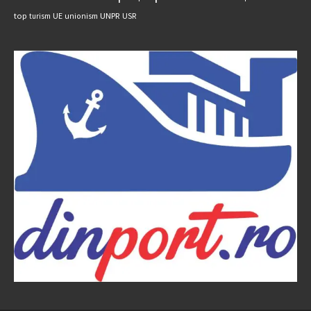
UNPR
top
UE
USR
turism
unionism