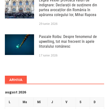
Legea Vexler provoacă valuri de
indignare: Declarații de susținere din
partea avocaților din România în
apărarea colegului lor, Mihai Rapcea
29 iunie 2026
Pascale Roibu: Despre fenomenul de
upwelling, tot mai frecvent în apele
litoralului românesc
17 iunie 2026
ARHIVA
august 2026
L
Ma
Mi
J
V
S
D