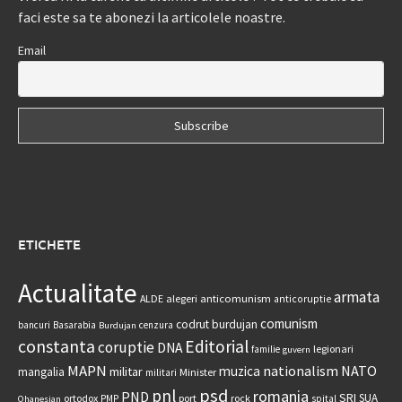
faci este sa te abonezi la articolele noastre.
Email
ETICHETE
Actualitate
armata
anticomunism
ALDE
alegeri
anticoruptie
comunism
codrut burdujan
bancuri
Basarabia
cenzura
Burdujan
constanta
Editorial
coruptie
DNA
legionari
familie
guvern
MAPN
nationalism
NATO
muzica
militar
mangalia
Minister
militari
psd
pnl
romania
PND
SRI
SUA
ortodox
port
rock
PMP
spital
Ohanesian