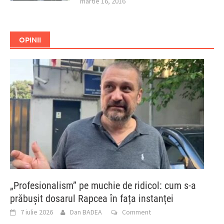
martie 16, 2016
OPINII
„Profesionalism” pe muchie de ridicol: cum s-a
prăbușit dosarul Rapcea în fața instanței
7 iulie 2026
Dan BADEA
Comment