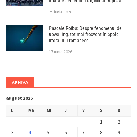
apărarea colegului lor, Mihai Rapcea
29 iunie 2026
Pascale Roibu: Despre fenomenul de
upwelling, tot mai frecvent în apele
litoralului românesc
17 iunie 2026
ARHIVA
august 2026
L
Ma
Mi
J
V
S
D
1
2
3
4
5
6
7
8
9