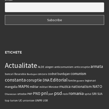
ETICHETE
Actualitate
armata
anticomunism
ALDE
alegeri
anticoruptie
comunism
codrut burdujan
bancuri
Basarabia
cenzura
Burdujan
constanta
Editorial
coruptie
DNA
legionari
familie
guvern
MAPN
nationalism
NATO
muzica
militar
mangalia
Minister
militari
psd
pnl
romania
PND
SRI
SUA
ortodox
port
rock
PMP
spital
Ohanesian
UNPR
top
UE
USR
turism
unionism