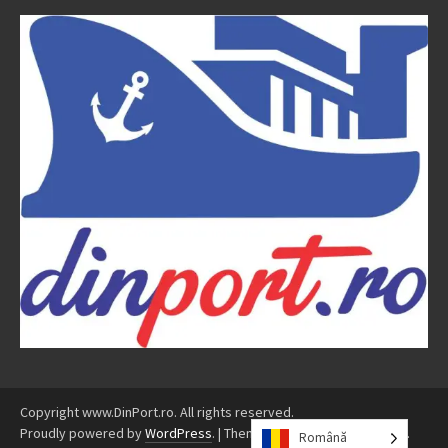
Copyright www.DinPort.ro. All rights reserved.
Proudly powered by
WordPress
.
|
Theme: Awaken by
ThemezHut
.
Română