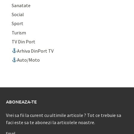
Sanatate
Social
Sport
Turism
TV Din Port
Arhiva DinPort TV
Auto/Moto
ABONEAZA-TE
Vrei sa fii la curent cu ultimile articole ? Tot ce trebuie sa
faci este sa te abonezi la articolele noastre.
Email