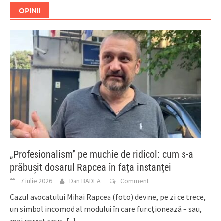
OPINII
„Profesionalism” pe muchie de ridicol: cum s-a
prăbușit dosarul Rapcea în fața instanței
7 iulie 2026
Dan BADEA
Comment
Cazul avocatului Mihai Rapcea (foto) devine, pe zi ce trece,
un simbol incomod al modului în care funcționează – sau,
mai corect spus,
[...]