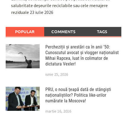
salubritate deșeurile reciclabile sau cele menajere
reziduale
23 iulie 2026
POPULAR
COMMENTS
TAGS
Percheziții și arestări ca în anii ’50:
Cunoscutul avocat și vlogger naționalist
Mihai Rapcea, luat în colimator de
dictatura Vexler!
iunie 25, 2026
PRU, o nouă ţeapă dată de stângişti
naţionaliştilor? Politica like-urilor
numărate la Moscova!
martie 16, 2016