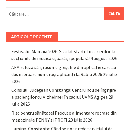
Caută
după:
ARTICOLE RECENTE
Festivalul Mamaia 2026: S-a dat startul înscrierilor la
secțiunile de muzică ușoară și populară!
4 august 2026
AFM refuză să își asume greșelile din aplicație care au
dus în eroare numeroși aplicanți la Rabla 2026
29 iulie
2026
Consiliul Județean Constanța: Centru nou de îngrijire
a pacienților cu Alzheimer în cadrul UAMS Agigea
29
iulie 2026
Risc pentru sănătate! Produse alimentare retrase din
magazinele PENNY și PROFI
28 iulie 2026
Lumina, Constanța: Când se pot preda serviciului de