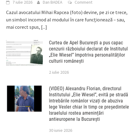
7 iulie 2026
Dan BADEA
Comment
Cazul avocatului Mihai Rapcea (foto) devine, pe zi ce trece,
un simbol incomod al modului în care funcționează – sau,
mai corect spus,
[...]
Curtea de Apel București a pus capac
cenzurii războiului declarat de Institutul
„Elie Wiesel” împotriva personalităților
culturii românești
2 iulie 2026
(VIDEO) Alexandru Florian, directorul
Institutului „Elie Wiesel”, evită pe stradă
întrebările românlor vizați de abuziva
lege Vexler chiar în timp ce președintele
Israelului rostea amenințări
antieuropene la București
30 iunie 2026