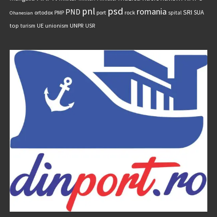
psd
pnl
romania
PND
SRI
SUA
ortodox
port
rock
PMP
spital
Ohanesian
UNPR
top
UE
USR
turism
unionism