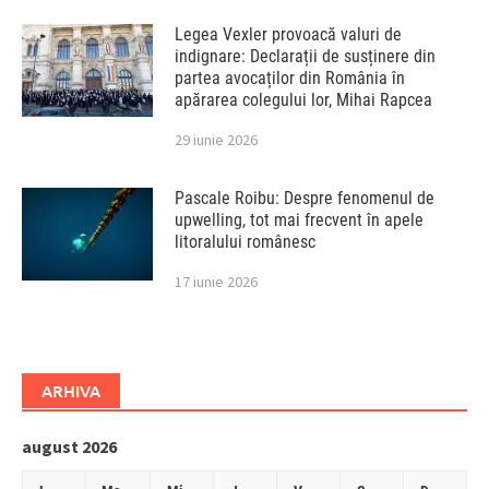
Legea Vexler provoacă valuri de
indignare: Declarații de susținere din
partea avocaților din România în
apărarea colegului lor, Mihai Rapcea
29 iunie 2026
Pascale Roibu: Despre fenomenul de
upwelling, tot mai frecvent în apele
litoralului românesc
17 iunie 2026
ARHIVA
august 2026