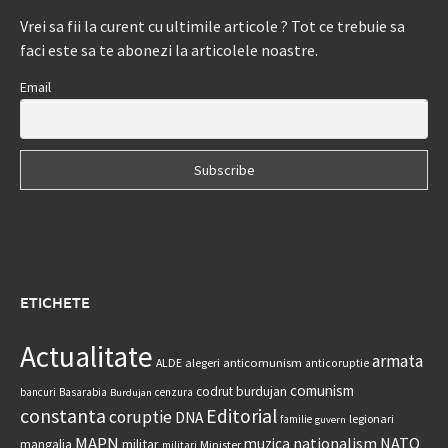
Vrei sa fii la curent cu ultimile articole ? Tot ce trebuie sa
faci este sa te abonezi la articolele noastre.
Email
ETICHETE
Actualitate
armata
anticomunism
ALDE
alegeri
anticoruptie
comunism
codrut burdujan
bancuri
Basarabia
cenzura
Burdujan
constanta
Editorial
coruptie
DNA
legionari
familie
guvern
MAPN
nationalism
NATO
muzica
militar
mangalia
Minister
militari