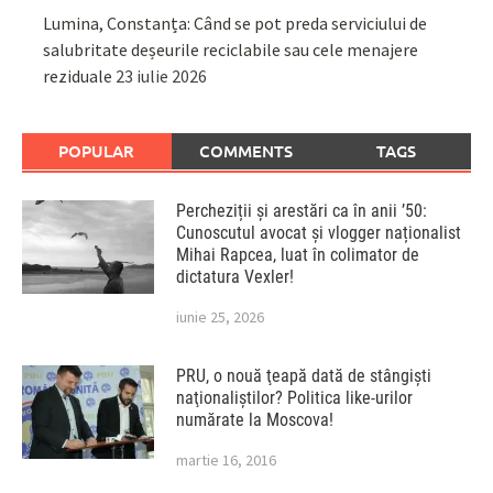
Lumina, Constanța: Când se pot preda serviciului de
salubritate deșeurile reciclabile sau cele menajere
reziduale
23 iulie 2026
POPULAR
COMMENTS
TAGS
Percheziții și arestări ca în anii ’50:
Cunoscutul avocat și vlogger naționalist
Mihai Rapcea, luat în colimator de
dictatura Vexler!
iunie 25, 2026
PRU, o nouă ţeapă dată de stângişti
naţionaliştilor? Politica like-urilor
numărate la Moscova!
martie 16, 2016