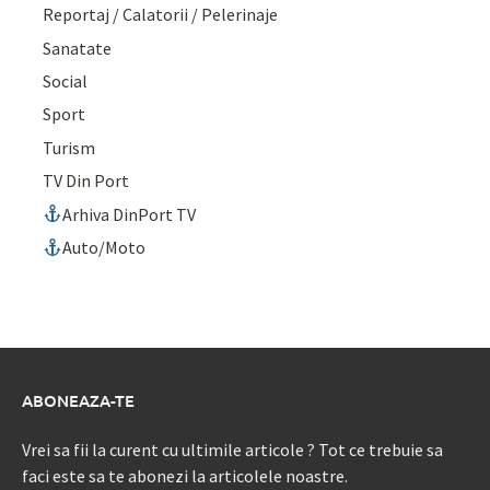
Reportaj / Calatorii / Pelerinaje
Sanatate
Social
Sport
Turism
TV Din Port
Arhiva DinPort TV
Auto/Moto
ABONEAZA-TE
Vrei sa fii la curent cu ultimile articole ? Tot ce trebuie sa
faci este sa te abonezi la articolele noastre.