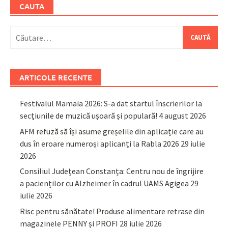
CAUTA
Caută
după:
ARTICOLE RECENTE
Festivalul Mamaia 2026: S-a dat startul înscrierilor la
secțiunile de muzică ușoară și populară!
4 august 2026
AFM refuză să își asume greșelile din aplicație care au
dus în eroare numeroși aplicanți la Rabla 2026
29 iulie
2026
Consiliul Județean Constanța: Centru nou de îngrijire
a pacienților cu Alzheimer în cadrul UAMS Agigea
29
iulie 2026
Risc pentru sănătate! Produse alimentare retrase din
magazinele PENNY și PROFI
28 iulie 2026