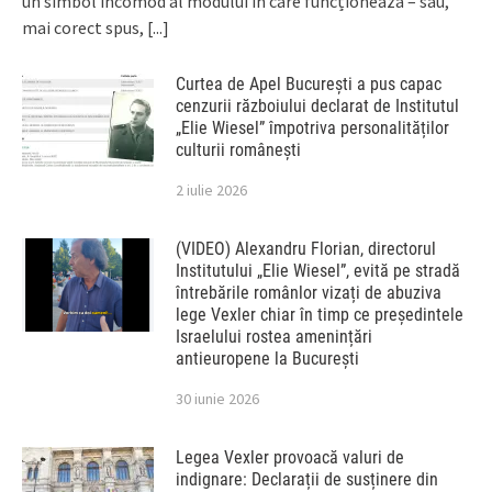
un simbol incomod al modului în care funcționează – sau,
mai corect spus,
[...]
Curtea de Apel București a pus capac
cenzurii războiului declarat de Institutul
„Elie Wiesel” împotriva personalităților
culturii românești
2 iulie 2026
(VIDEO) Alexandru Florian, directorul
Institutului „Elie Wiesel”, evită pe stradă
întrebările românlor vizați de abuziva
lege Vexler chiar în timp ce președintele
Israelului rostea amenințări
antieuropene la București
30 iunie 2026
Legea Vexler provoacă valuri de
indignare: Declarații de susținere din