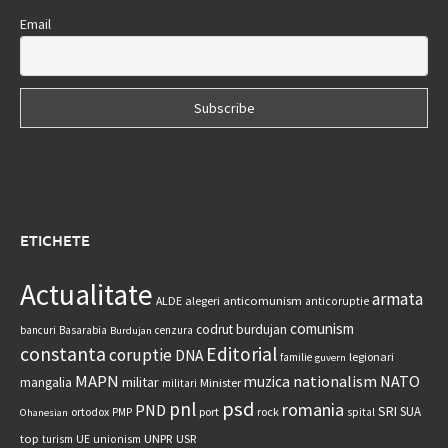
Email
ETICHETE
Actualitate
armata
anticomunism
ALDE
alegeri
anticoruptie
comunism
codrut burdujan
bancuri
Basarabia
cenzura
Burdujan
constanta
Editorial
coruptie
DNA
legionari
familie
guvern
MAPN
nationalism
NATO
muzica
militar
mangalia
Minister
militari
psd
pnl
romania
PND
SRI
SUA
ortodox
port
rock
PMP
spital
Ohanesian
UNPR
top
UE
USR
turism
unionism