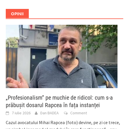
OPINII
„Profesionalism” pe muchie de ridicol: cum s-a
prăbușit dosarul Rapcea în fața instanței
7 iulie 2026
Dan BADEA
Comment
Cazul avocatului Mihai Rapcea (foto) devine, pe zi ce trece,