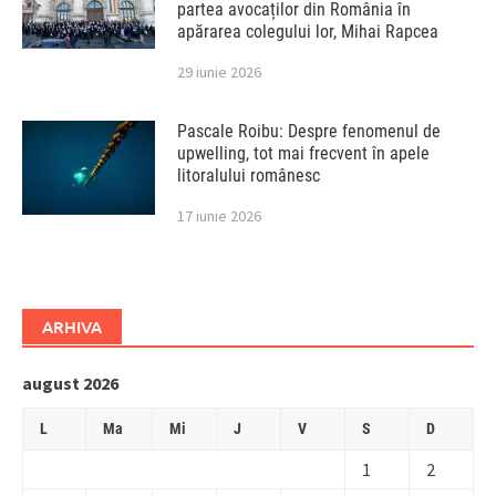
partea avocaților din România în
apărarea colegului lor, Mihai Rapcea
29 iunie 2026
Pascale Roibu: Despre fenomenul de
upwelling, tot mai frecvent în apele
litoralului românesc
17 iunie 2026
ARHIVA
august 2026
L
Ma
Mi
J
V
S
D
1
2