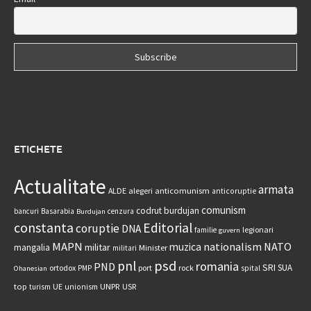
ETICHETE
Actualitate
armata
anticomunism
ALDE
alegeri
anticoruptie
comunism
codrut burdujan
bancuri
Basarabia
cenzura
Burdujan
constanta
Editorial
coruptie
DNA
legionari
familie
guvern
MAPN
nationalism
NATO
muzica
militar
mangalia
Minister
militari
psd
pnl
romania
PND
SRI
SUA
ortodox
port
rock
PMP
spital
Ohanesian
UNPR
top
UE
USR
turism
unionism