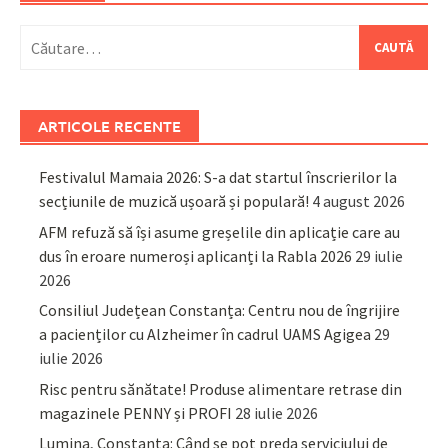
Caută
după:
ARTICOLE RECENTE
Festivalul Mamaia 2026: S-a dat startul înscrierilor la
secțiunile de muzică ușoară și populară!
4 august 2026
AFM refuză să își asume greșelile din aplicație care au
dus în eroare numeroși aplicanți la Rabla 2026
29 iulie
2026
Consiliul Județean Constanța: Centru nou de îngrijire
a pacienților cu Alzheimer în cadrul UAMS Agigea
29
iulie 2026
Risc pentru sănătate! Produse alimentare retrase din
magazinele PENNY și PROFI
28 iulie 2026
Lumina, Constanța: Când se pot preda serviciului de