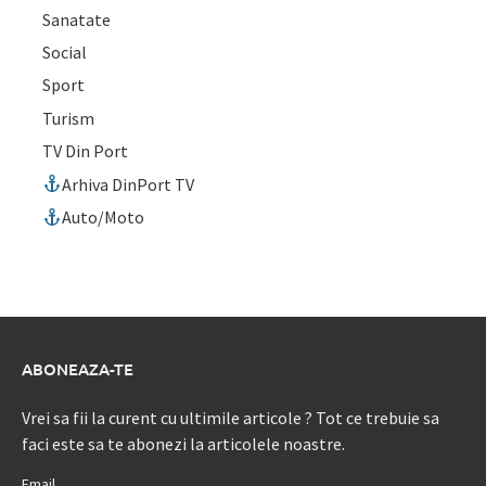
Sanatate
Social
Sport
Turism
TV Din Port
Arhiva DinPort TV
Auto/Moto
ABONEAZA-TE
Vrei sa fii la curent cu ultimile articole ? Tot ce trebuie sa
faci este sa te abonezi la articolele noastre.
Email