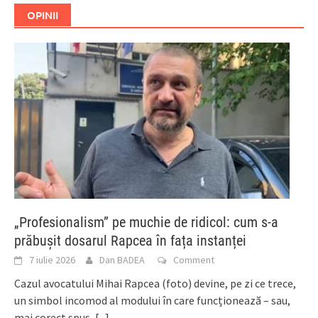
OPINII
„Profesionalism” pe muchie de ridicol: cum s-a
prăbușit dosarul Rapcea în fața instanței
7 iulie 2026
Dan BADEA
Comment
Cazul avocatului Mihai Rapcea (foto) devine, pe zi ce trece,
un simbol incomod al modului în care funcționează – sau,
mai corect spus,
[...]