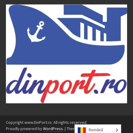
Copyright www.DinPort.ro. All rights reserved.
Proudly powered by
WordPress
.
|
Theme: Awaken by
ThemezHut
.
Română