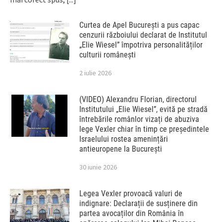
Curtea de Apel București a pus capac
cenzurii războiului declarat de Institutul
„Elie Wiesel” împotriva personalităților
culturii românești
2 iulie 2026
(VIDEO) Alexandru Florian, directorul
Institutului „Elie Wiesel”, evită pe stradă
întrebările românlor vizați de abuziva
lege Vexler chiar în timp ce președintele
Israelului rostea amenințări
antieuropene la București
30 iunie 2026
Legea Vexler provoacă valuri de
indignare: Declarații de susținere din
partea avocaților din România în