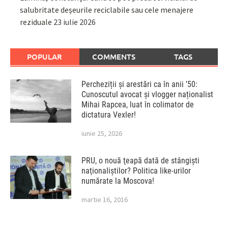
salubritate deșeurile reciclabile sau cele menajere
reziduale
23 iulie 2026
POPULAR
COMMENTS
TAGS
Percheziții și arestări ca în anii ’50:
Cunoscutul avocat și vlogger naționalist
Mihai Rapcea, luat în colimator de
dictatura Vexler!
iunie 25, 2026
PRU, o nouă ţeapă dată de stângişti
naţionaliştilor? Politica like-urilor
numărate la Moscova!
martie 16, 2016