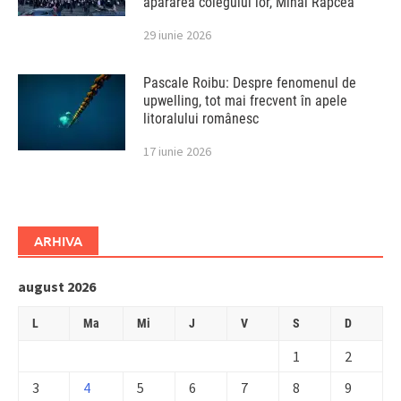
apărarea colegului lor, Mihai Rapcea
29 iunie 2026
Pascale Roibu: Despre fenomenul de
upwelling, tot mai frecvent în apele
litoralului românesc
17 iunie 2026
ARHIVA
august 2026
L
Ma
Mi
J
V
S
D
1
2
3
4
5
6
7
8
9