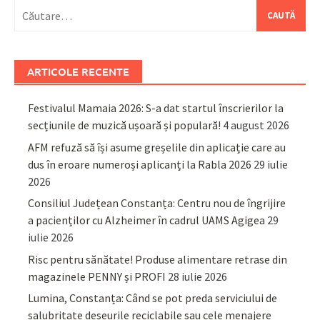
Caută
după:
ARTICOLE RECENTE
Festivalul Mamaia 2026: S-a dat startul înscrierilor la
secțiunile de muzică ușoară și populară!
4 august 2026
AFM refuză să își asume greșelile din aplicație care au
dus în eroare numeroși aplicanți la Rabla 2026
29 iulie
2026
Consiliul Județean Constanța: Centru nou de îngrijire
a pacienților cu Alzheimer în cadrul UAMS Agigea
29
iulie 2026
Risc pentru sănătate! Produse alimentare retrase din
magazinele PENNY și PROFI
28 iulie 2026
Lumina, Constanța: Când se pot preda serviciului de
salubritate deșeurile reciclabile sau cele menajere