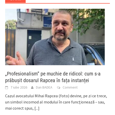
„Profesionalism” pe muchie de ridicol: cum s-a
prăbușit dosarul Rapcea în fața instanței
7 iulie 2026
Dan BADEA
Comment
Cazul avocatului Mihai Rapcea (foto) devine, pe zi ce trece,
un simbol incomod al modului în care funcționează – sau,
mai corect spus,
[...]