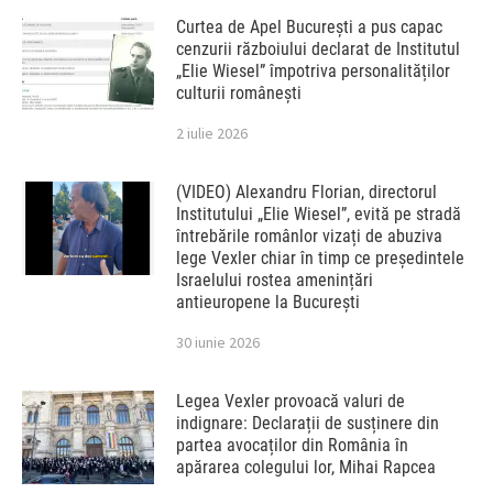
Curtea de Apel București a pus capac
cenzurii războiului declarat de Institutul
„Elie Wiesel” împotriva personalităților
culturii românești
2 iulie 2026
(VIDEO) Alexandru Florian, directorul
Institutului „Elie Wiesel”, evită pe stradă
întrebările românlor vizați de abuziva
lege Vexler chiar în timp ce președintele
Israelului rostea amenințări
antieuropene la București
30 iunie 2026
Legea Vexler provoacă valuri de
indignare: Declarații de susținere din
partea avocaților din România în
apărarea colegului lor, Mihai Rapcea