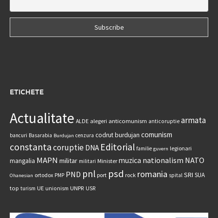
ETICHETE
Actualitate
armata
anticomunism
ALDE
alegeri
anticoruptie
comunism
codrut burdujan
bancuri
Basarabia
cenzura
Burdujan
constanta
Editorial
coruptie
DNA
legionari
familie
guvern
MAPN
nationalism
NATO
muzica
militar
mangalia
Minister
militari
psd
pnl
romania
PND
SRI
SUA
ortodox
port
rock
PMP
spital
Ohanesian
UNPR
top
UE
USR
turism
unionism