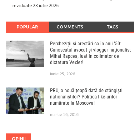
reziduale
23 iulie 2026
POPULAR
COMMENTS
TAGS
Percheziții și arestări ca în anii ’50:
Cunoscutul avocat și vlogger naționalist
Mihai Rapcea, luat în colimator de
dictatura Vexler!
iunie 25, 2026
PRU, o nouă ţeapă dată de stângişti
naţionaliştilor? Politica like-urilor
numărate la Moscova!
martie 16, 2016
OPINII