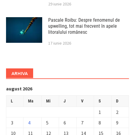
29 iunie 2026
Pascale Roibu: Despre fenomenul de
upwelling, tot mai frecvent în apele
litoralului românesc
17 iunie 2026
ARHIVA
august 2026
L
Ma
Mi
J
V
S
D
1
2
3
4
5
6
7
8
9
10
11
12
13
14
15
16