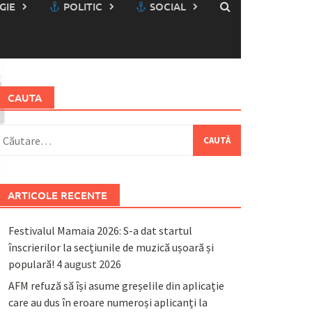
GIE
POLITIC
SOCIAL
CAUTA
aută
upă:
ARTICOLE RECENTE
Festivalul Mamaia 2026: S-a dat startul
înscrierilor la secțiunile de muzică ușoară și
populară!
4 august 2026
AFM refuză să își asume greșelile din aplicație
care au dus în eroare numeroși aplicanți la