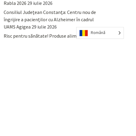
Rabla 2026
29 iulie 2026
Consiliul Județean Constanța: Centru nou de
îngrijire a pacienților cu Alzheimer în cadrul
UAMS Agigea
29 iulie 2026
Română
Risc pentru sănătate! Produse alimentare
retrase din magazinele PENNY și PROFI
28
iulie 2026
Lumina, Constanța: Când se pot preda
serviciului de salubritate deșeurile reciclabile
sau cele menajere reziduale
23 iulie 2026
POPULAR
COMMENTS
TAGS
Percheziții și arestări ca în anii
’50: Cunoscutul avocat și vlogger
naționalist Mihai Rapcea, luat în
colimator de dictatura Vexler!