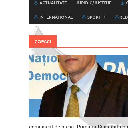
ACTUALITATE
JURIDIC/JUSTITIE
C
INTERNATIONAL
SPORT
RED
COPACI
comunicat de presă: Primăria Constanța n