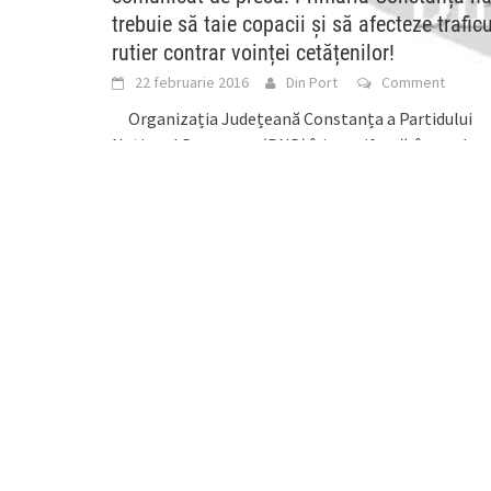
trebuie să taie copacii și să afecteze traficu
rutier contrar voinței cetățenilor!
22 februarie 2016
Din Port
Comment
Organizația Județeană Constanța a Partidului
Național Democrat (PND) își manifestă, în mod
ironic, îngrijorarea pentru “trauma emoțională” p
care Primăria Constanța, condusă
[...]