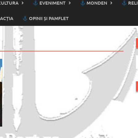
ULTURA
EVENIMENT
MONDEN
RELI
ACȚIA
OPINII ȘI PAMFLET
C
d
u