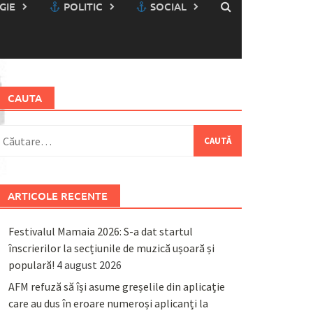
GIE
POLITIC
SOCIAL
CAUTA
aută
upă:
ARTICOLE RECENTE
Festivalul Mamaia 2026: S-a dat startul
înscrierilor la secțiunile de muzică ușoară și
populară!
4 august 2026
AFM refuză să își asume greșelile din aplicație
care au dus în eroare numeroși aplicanți la