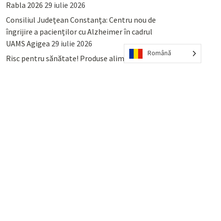
Rabla 2026
29 iulie 2026
Consiliul Județean Constanța: Centru nou de
îngrijire a pacienților cu Alzheimer în cadrul
UAMS Agigea
29 iulie 2026
Română
Risc pentru sănătate! Produse alimentare
retrase din magazinele PENNY și PROFI
28
iulie 2026
Lumina, Constanța: Când se pot preda
serviciului de salubritate deșeurile reciclabile
sau cele menajere reziduale
23 iulie 2026
POPULAR
COMMENTS
TAGS
Percheziții și arestări ca în anii
’50: Cunoscutul avocat și vlogger
naționalist Mihai Rapcea, luat în
colimator de dictatura Vexler!