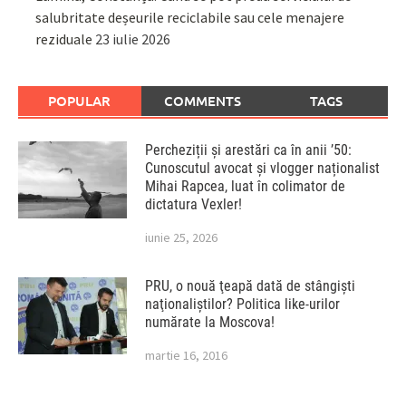
salubritate deșeurile reciclabile sau cele menajere
reziduale
23 iulie 2026
POPULAR
COMMENTS
TAGS
Percheziții și arestări ca în anii ’50:
Cunoscutul avocat și vlogger naționalist
Mihai Rapcea, luat în colimator de
dictatura Vexler!
iunie 25, 2026
PRU, o nouă ţeapă dată de stângişti
naţionaliştilor? Politica like-urilor
numărate la Moscova!
martie 16, 2016