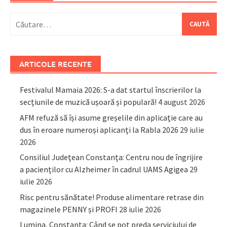
Caută
după:
ARTICOLE RECENTE
Festivalul Mamaia 2026: S-a dat startul înscrierilor la
secțiunile de muzică ușoară și populară!
4 august 2026
AFM refuză să își asume greșelile din aplicație care au
dus în eroare numeroși aplicanți la Rabla 2026
29 iulie
2026
Consiliul Județean Constanța: Centru nou de îngrijire
a pacienților cu Alzheimer în cadrul UAMS Agigea
29
iulie 2026
Risc pentru sănătate! Produse alimentare retrase din
magazinele PENNY și PROFI
28 iulie 2026
Lumina, Constanța: Când se pot preda serviciului de