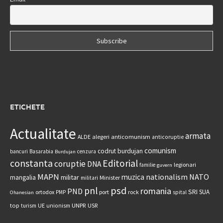
ETICHETE
Actualitate
armata
anticomunism
ALDE
alegeri
anticoruptie
comunism
codrut burdujan
bancuri
Basarabia
cenzura
Burdujan
constanta
Editorial
coruptie
DNA
legionari
familie
guvern
MAPN
nationalism
NATO
muzica
militar
mangalia
Minister
militari
psd
pnl
romania
PND
SRI
SUA
ortodox
port
rock
PMP
spital
Ohanesian
UNPR
top
UE
USR
turism
unionism