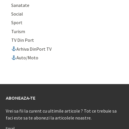
Sanatate
Social
Sport
Turism
TV Din Port
Arhiva DinPort TV
Auto/Moto
ABONEAZA-TE
Vrei sa fii la curent cu ultimile articole ? Tot ce trebuie sa
faci este sa te abonezi la articolele noastre.
Email