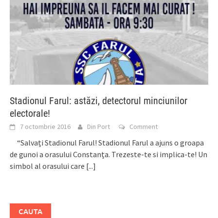
Stadionul Farul: astăzi, detectorul minciunilor
electorale!
7 octombrie 2016
Din Port
Comment
“Salvați Stadionul Farul! Stadionul Farul a ajuns o groapa
de gunoi a orasului Constanța. Trezeste-te si implica-te! Un
simbol al orasului care
[...]
CAUTA