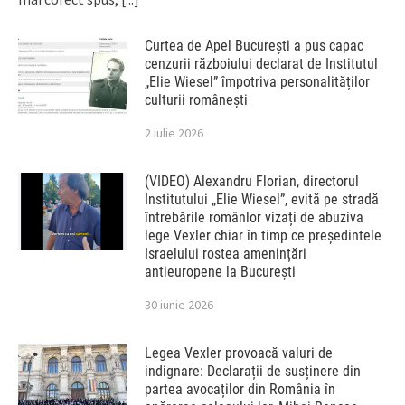
Curtea de Apel București a pus capac
cenzurii războiului declarat de Institutul
„Elie Wiesel” împotriva personalităților
culturii românești
2 iulie 2026
(VIDEO) Alexandru Florian, directorul
Institutului „Elie Wiesel”, evită pe stradă
întrebările românlor vizați de abuziva
lege Vexler chiar în timp ce președintele
Israelului rostea amenințări
antieuropene la București
30 iunie 2026
Legea Vexler provoacă valuri de
indignare: Declarații de susținere din
partea avocaților din România în