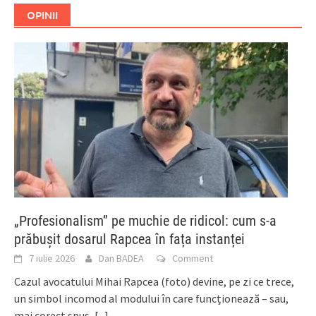
OPINII
„Profesionalism” pe muchie de ridicol: cum s-a
prăbușit dosarul Rapcea în fața instanței
7 iulie 2026
Dan BADEA
Comment
Cazul avocatului Mihai Rapcea (foto) devine, pe zi ce trece,
un simbol incomod al modului în care funcționează – sau,
mai corect spus,
[...]