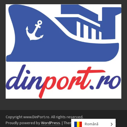
Copyright www.DinPort.ro. All rights reserved.
Proudly powered by
WordPress
.
|
Theme: Awaken by
ThemezHut
.
Română