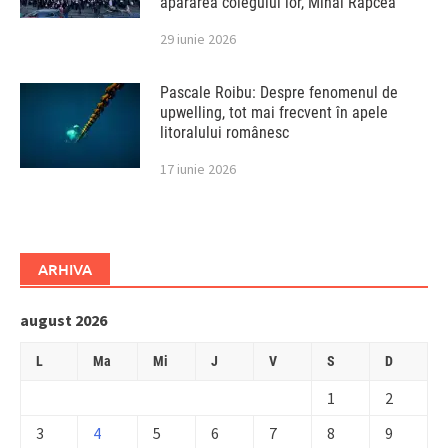
apărarea colegului lor, Mihai Rapcea
29 iunie 2026
Pascale Roibu: Despre fenomenul de
upwelling, tot mai frecvent în apele
litoralului românesc
17 iunie 2026
ARHIVA
august 2026
L
Ma
Mi
J
V
S
D
1
2
3
4
5
6
7
8
9