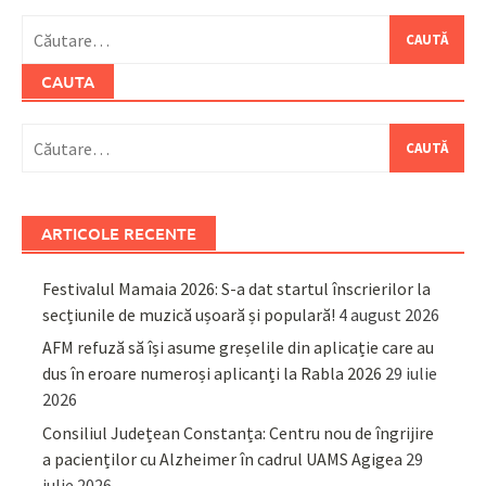
Caută
după:
CAUTA
Caută
după:
ARTICOLE RECENTE
Festivalul Mamaia 2026: S-a dat startul înscrierilor la
secțiunile de muzică ușoară și populară!
4 august 2026
AFM refuză să își asume greșelile din aplicație care au
dus în eroare numeroși aplicanți la Rabla 2026
29 iulie
2026
Consiliul Județean Constanța: Centru nou de îngrijire
a pacienților cu Alzheimer în cadrul UAMS Agigea
29
iulie 2026