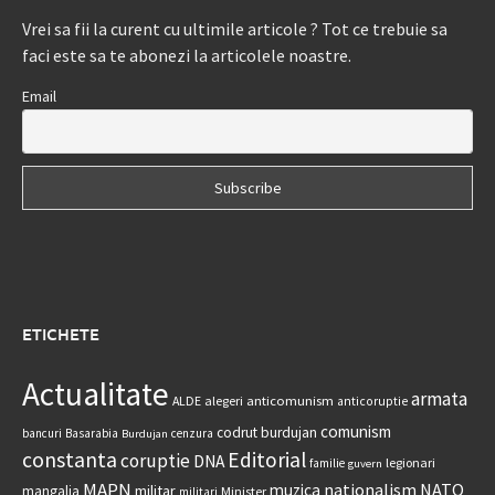
Vrei sa fii la curent cu ultimile articole ? Tot ce trebuie sa
faci este sa te abonezi la articolele noastre.
Email
ETICHETE
Actualitate
armata
anticomunism
ALDE
alegeri
anticoruptie
comunism
codrut burdujan
bancuri
Basarabia
cenzura
Burdujan
constanta
Editorial
coruptie
DNA
legionari
familie
guvern
MAPN
nationalism
NATO
muzica
militar
mangalia
Minister
militari