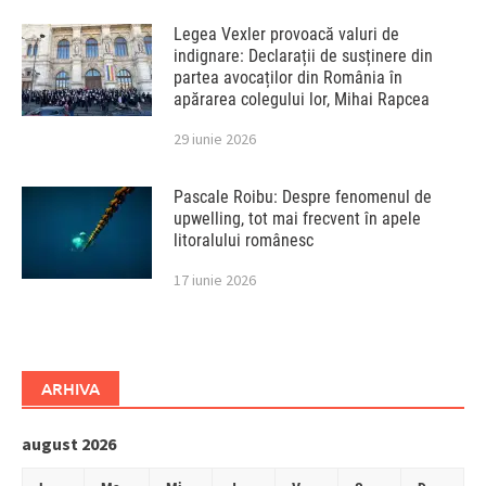
Legea Vexler provoacă valuri de
indignare: Declarații de susținere din
partea avocaților din România în
apărarea colegului lor, Mihai Rapcea
29 iunie 2026
Pascale Roibu: Despre fenomenul de
upwelling, tot mai frecvent în apele
litoralului românesc
17 iunie 2026
ARHIVA
august 2026