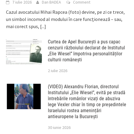
7 iulie 2026
Dan BADEA
Comment
Cazul avocatului Mihai Rapcea (foto) devine, pe zi ce trece,
un simbol incomod al modului în care funcționează – sau,
mai corect spus,
[...]
Curtea de Apel București a pus capac
cenzurii războiului declarat de Institutul
„Elie Wiesel” împotriva personalităților
culturii românești
2 iulie 2026
(VIDEO) Alexandru Florian, directorul
Institutului „Elie Wiesel”, evită pe stradă
întrebările românlor vizați de abuziva
lege Vexler chiar în timp ce președintele
Israelului rostea amenințări
antieuropene la București
30 iunie 2026