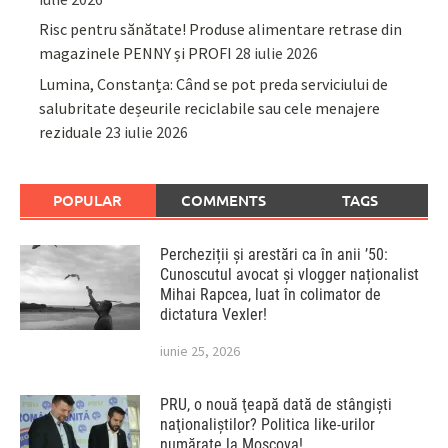
Risc pentru sănătate! Produse alimentare retrase din
magazinele PENNY și PROFI
28 iulie 2026
Lumina, Constanța: Când se pot preda serviciului de
salubritate deșeurile reciclabile sau cele menajere
reziduale
23 iulie 2026
POPULAR
COMMENTS
TAGS
Percheziții și arestări ca în anii ’50:
Cunoscutul avocat și vlogger naționalist
Mihai Rapcea, luat în colimator de
dictatura Vexler!
iunie 25, 2026
PRU, o nouă ţeapă dată de stângişti
naţionaliştilor? Politica like-urilor
numărate la Moscova!