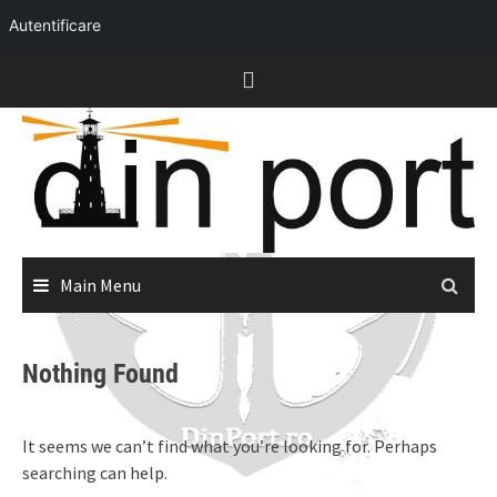
Autentificare
Skip
to
content
Main Menu
Nothing Found
It seems we can’t find what you’re looking for. Perhaps
searching can help.