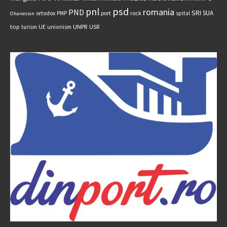
psd
pnl
romania
PND
SRI
SUA
ortodox
port
rock
PMP
spital
Ohanesian
UNPR
top
UE
USR
turism
unionism