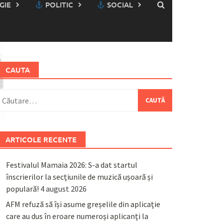
GIE
POLITIC
SOCIAL
CAUTA
aută
upă:
ARTICOLE RECENTE
Festivalul Mamaia 2026: S-a dat startul
înscrierilor la secțiunile de muzică ușoară și
populară!
4 august 2026
AFM refuză să își asume greșelile din aplicație
care au dus în eroare numeroși aplicanți la