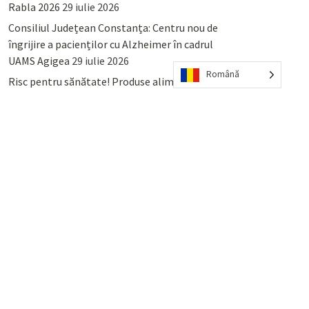
Rabla 2026
29 iulie 2026
Consiliul Județean Constanța: Centru nou de
îngrijire a pacienților cu Alzheimer în cadrul
UAMS Agigea
29 iulie 2026
Română
Risc pentru sănătate! Produse alimentare
retrase din magazinele PENNY și PROFI
28
iulie 2026
Lumina, Constanța: Când se pot preda
serviciului de salubritate deșeurile reciclabile
sau cele menajere reziduale
23 iulie 2026
POPULAR
COMMENTS
TAGS
Percheziții și arestări ca în anii
’50: Cunoscutul avocat și vlogger
naționalist Mihai Rapcea, luat în
colimator de dictatura Vexler!