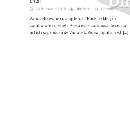
Eneli
26 februarie 2018
Din Port
Comment
Vanotek revine cu single-ul “Back to Me”, în
colaborare cu Eneli. Piesa este compusă de cei doi
artiști și produsă de Vanotek. Videoclipul a fost
[...]