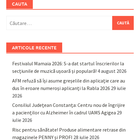
CAUTA
Caută
după:
ARTICOLE RECENTE
Festivalul Mamaia 2026: S-a dat startul înscrierilor la
secțiunile de muzică ușoară și populară!
4 august 2026
AFM refuză să își asume greșelile din aplicație care au
dus în eroare numeroși aplicanți la Rabla 2026
29 iulie
2026
Consiliul Județean Constanța: Centru nou de îngrijire
a pacienților cu Alzheimer în cadrul UAMS Agigea
29
iulie 2026
Risc pentru sănătate! Produse alimentare retrase din
magazinele PENNY și PROFI
28 iulie 2026