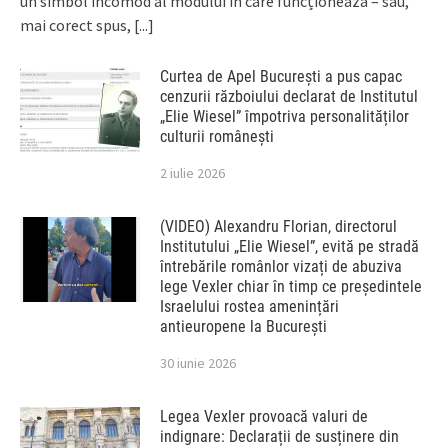
un simbol incomod al modului în care funcționează – sau,
mai corect spus,
[...]
Curtea de Apel București a pus capac
cenzurii războiului declarat de Institutul
„Elie Wiesel” împotriva personalităților
culturii românești
2 iulie 2026
(VIDEO) Alexandru Florian, directorul
Institutului „Elie Wiesel”, evită pe stradă
întrebările românlor vizați de abuziva
lege Vexler chiar în timp ce președintele
Israelului rostea amenințări
antieuropene la București
30 iunie 2026
Legea Vexler provoacă valuri de
indignare: Declarații de susținere din