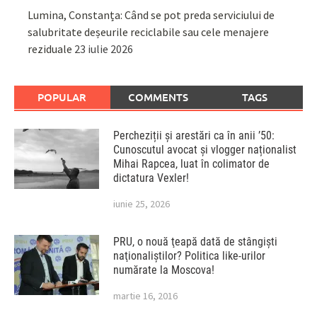
Lumina, Constanța: Când se pot preda serviciului de
salubritate deșeurile reciclabile sau cele menajere
reziduale
23 iulie 2026
POPULAR
COMMENTS
TAGS
Percheziții și arestări ca în anii ’50:
Cunoscutul avocat și vlogger naționalist
Mihai Rapcea, luat în colimator de
dictatura Vexler!
iunie 25, 2026
PRU, o nouă ţeapă dată de stângişti
naţionaliştilor? Politica like-urilor
numărate la Moscova!
martie 16, 2016