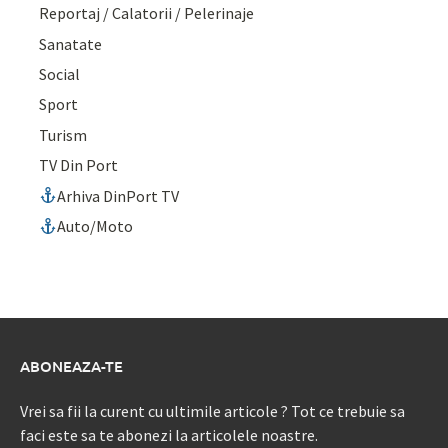
Reportaj / Calatorii / Pelerinaje
Sanatate
Social
Sport
Turism
TV Din Port
Arhiva DinPort TV
Auto/Moto
ABONEAZA-TE
Vrei sa fii la curent cu ultimile articole ? Tot ce trebuie sa
faci este sa te abonezi la articolele noastre.