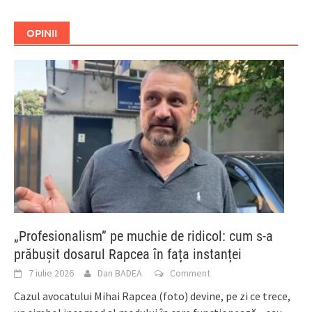
OPINII
„Profesionalism” pe muchie de ridicol: cum s-a
prăbușit dosarul Rapcea în fața instanței
7 iulie 2026
Dan BADEA
Comment
Cazul avocatului Mihai Rapcea (foto) devine, pe zi ce trece,