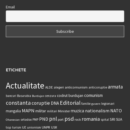
Email
ETICHETE
Actualitate
armata
anticomunism
ALDE
alegeri
anticoruptie
comunism
codrut burdujan
bancuri
Basarabia
cenzura
Burdujan
constanta
Editorial
coruptie
DNA
legionari
familie
guvern
MAPN
nationalism
NATO
muzica
militar
mangalia
Minister
militari
psd
pnl
romania
PND
SRI
SUA
ortodox
port
rock
PMP
spital
Ohanesian
UNPR
top
UE
USR
turism
unionism