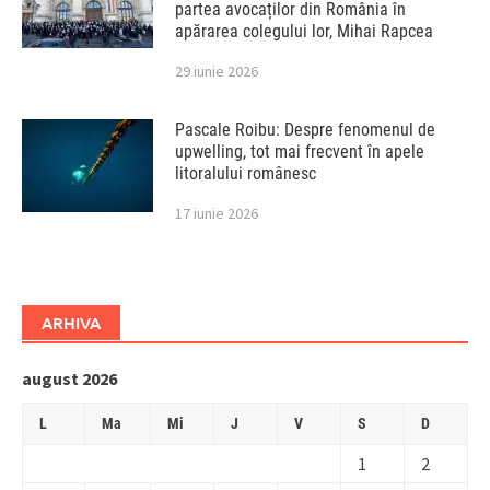
partea avocaților din România în
apărarea colegului lor, Mihai Rapcea
29 iunie 2026
Pascale Roibu: Despre fenomenul de
upwelling, tot mai frecvent în apele
litoralului românesc
17 iunie 2026
ARHIVA
august 2026
L
Ma
Mi
J
V
S
D
1
2