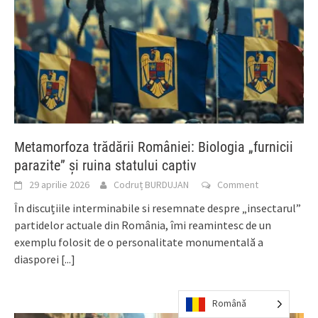
Metamorfoza trădării României: Biologia „furnicii
parazite” și ruina statului captiv
29 aprilie 2026
Codruț BURDUJAN
Comment
În discuțiile interminabile si resemnate despre „insectarul”
partidelor actuale din România, îmi reamintesc de un
exemplu folosit de o personalitate monumentală a
diasporei
[...]
Română