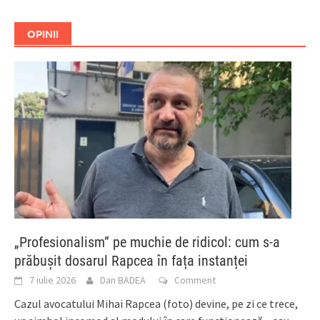
OPINII
„Profesionalism” pe muchie de ridicol: cum s-a
prăbușit dosarul Rapcea în fața instanței
7 iulie 2026
Dan BADEA
Comment
Cazul avocatului Mihai Rapcea (foto) devine, pe zi ce trece,