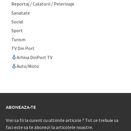
Reportaj / Calatorii / Pelerinaje
Sanatate
Social
Sport
Turism
TV Din Port
Arhiva DinPort TV
Auto/Moto
ABONEAZA-TE
Vrei sa fii la curent cu ultimile articole ? Tot ce trebuie sa
faci este sa te abonezi la articolele noastre.