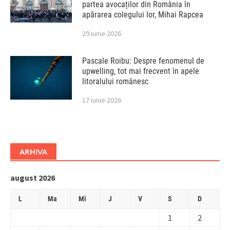
partea avocaților din România în
apărarea colegului lor, Mihai Rapcea
29 iunie 2026
Pascale Roibu: Despre fenomenul de
upwelling, tot mai frecvent în apele
litoralului românesc
17 iunie 2026
ARHIVA
august 2026
L
Ma
Mi
J
V
S
D
1
2