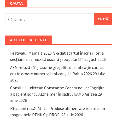
CAUTA
Caută
după:
ARTICOLE RECENTE
Festivalul Mamaia 2026: S-a dat startul înscrierilor la
secțiunile de muzică ușoară și populară!
4 august 2026
AFM refuză să își asume greșelile din aplicație care au
dus în eroare numeroși aplicanți la Rabla 2026
29 iulie
2026
Consiliul Județean Constanța: Centru nou de îngrijire
a pacienților cu Alzheimer în cadrul UAMS Agigea
29
iulie 2026
Risc pentru sănătate! Produse alimentare retrase din
magazinele PENNY și PROFI
28 iulie 2026