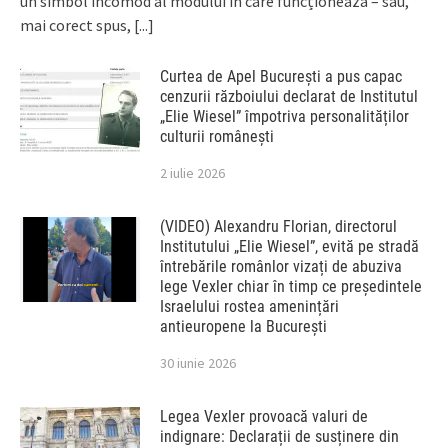
un simbol incomod al modului în care funcționează – sau,
mai corect spus,
[...]
Curtea de Apel București a pus capac
cenzurii războiului declarat de Institutul
„Elie Wiesel” împotriva personalităților
culturii românești
2 iulie 2026
(VIDEO) Alexandru Florian, directorul
Institutului „Elie Wiesel”, evită pe stradă
întrebările românlor vizați de abuziva
lege Vexler chiar în timp ce președintele
Israelului rostea amenințări
antieuropene la București
30 iunie 2026
Legea Vexler provoacă valuri de
indignare: Declarații de susținere din