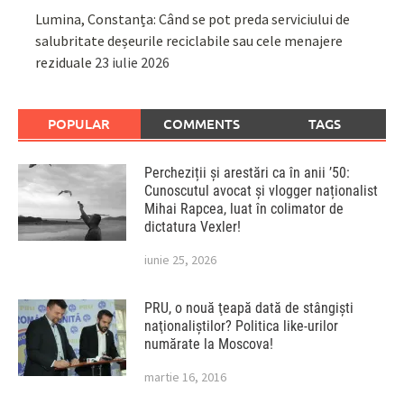
Lumina, Constanța: Când se pot preda serviciului de
salubritate deșeurile reciclabile sau cele menajere
reziduale
23 iulie 2026
POPULAR
COMMENTS
TAGS
Percheziții și arestări ca în anii ’50:
Cunoscutul avocat și vlogger naționalist
Mihai Rapcea, luat în colimator de
dictatura Vexler!
iunie 25, 2026
PRU, o nouă ţeapă dată de stângişti
naţionaliştilor? Politica like-urilor
numărate la Moscova!
martie 16, 2016