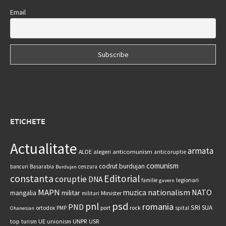
Email
ETICHETE
Actualitate
armata
anticomunism
ALDE
alegeri
anticoruptie
comunism
codrut burdujan
bancuri
Basarabia
cenzura
Burdujan
constanta
Editorial
coruptie
DNA
legionari
familie
guvern
MAPN
nationalism
NATO
muzica
militar
mangalia
Minister
militari
psd
pnl
romania
PND
SRI
SUA
ortodox
port
rock
PMP
spital
Ohanesian
UNPR
top
UE
USR
turism
unionism