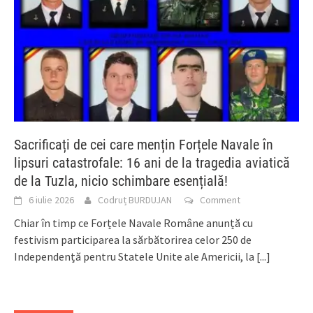
Sacrificați de cei care mențin Forțele Navale în
lipsuri catastrofale: 16 ani de la tragedia aviatică
de la Tuzla, nicio schimbare esențială!
6 iulie 2026
Codruț BURDUJAN
Comment
Chiar în timp ce Forțele Navale Române anunță cu
festivism participarea la sărbătorirea celor 250 de
Independență pentru Statele Unite ale Americii, la
[...]