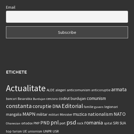
Email
ETICHETE
Actualitate
armata
anticomunism
ALDE
alegeri
anticoruptie
comunism
codrut burdujan
bancuri
Basarabia
cenzura
Burdujan
constanta
Editorial
coruptie
DNA
legionari
familie
guvern
MAPN
nationalism
NATO
muzica
militar
mangalia
Minister
militari
psd
pnl
romania
PND
SRI
SUA
ortodox
port
rock
PMP
spital
Ohanesian
UNPR
top
UE
USR
turism
unionism