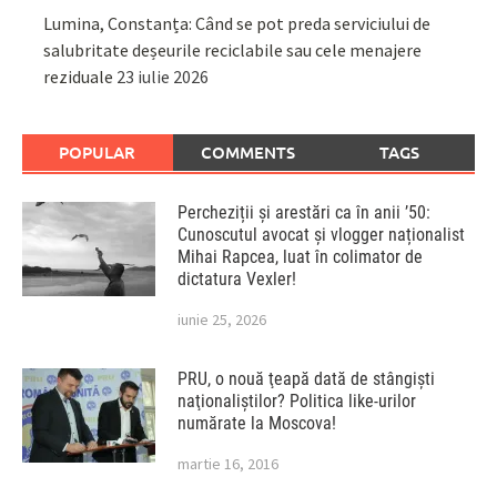
Lumina, Constanța: Când se pot preda serviciului de
salubritate deșeurile reciclabile sau cele menajere
reziduale
23 iulie 2026
POPULAR
COMMENTS
TAGS
Percheziții și arestări ca în anii ’50:
Cunoscutul avocat și vlogger naționalist
Mihai Rapcea, luat în colimator de
dictatura Vexler!
iunie 25, 2026
PRU, o nouă ţeapă dată de stângişti
naţionaliştilor? Politica like-urilor
numărate la Moscova!
martie 16, 2016