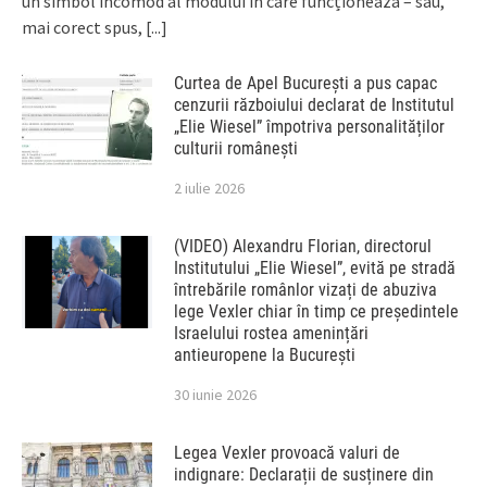
un simbol incomod al modului în care funcționează – sau,
mai corect spus,
[...]
Curtea de Apel București a pus capac
cenzurii războiului declarat de Institutul
„Elie Wiesel” împotriva personalităților
culturii românești
2 iulie 2026
(VIDEO) Alexandru Florian, directorul
Institutului „Elie Wiesel”, evită pe stradă
întrebările românlor vizați de abuziva
lege Vexler chiar în timp ce președintele
Israelului rostea amenințări
antieuropene la București
30 iunie 2026
Legea Vexler provoacă valuri de
indignare: Declarații de susținere din