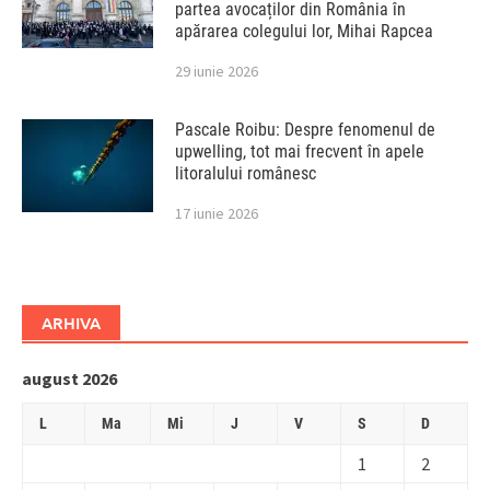
partea avocaților din România în
apărarea colegului lor, Mihai Rapcea
29 iunie 2026
Pascale Roibu: Despre fenomenul de
upwelling, tot mai frecvent în apele
litoralului românesc
17 iunie 2026
ARHIVA
august 2026
L
Ma
Mi
J
V
S
D
1
2