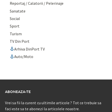
Reportaj / Calatorii / Pelerinaje
Sanatate
Social
Sport
Turism
TV Din Port
Arhiva DinPort TV
Auto/Moto
ABONEAZA-TE
Vrei sa fii la curent cu ultimile articole ? Tot ce trebuie sa
faci este sa te abonezi la articolele noastre.