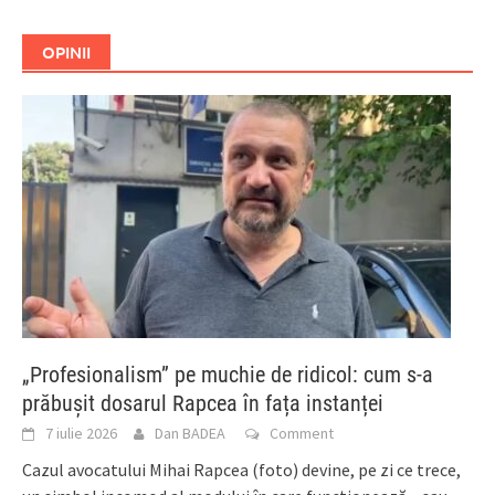
OPINII
„Profesionalism” pe muchie de ridicol: cum s-a
prăbușit dosarul Rapcea în fața instanței
7 iulie 2026
Dan BADEA
Comment
Cazul avocatului Mihai Rapcea (foto) devine, pe zi ce trece,