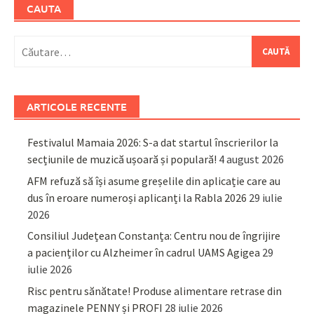
CAUTA
Caută
după:
ARTICOLE RECENTE
Festivalul Mamaia 2026: S-a dat startul înscrierilor la
secțiunile de muzică ușoară și populară!
4 august 2026
AFM refuză să își asume greșelile din aplicație care au
dus în eroare numeroși aplicanți la Rabla 2026
29 iulie
2026
Consiliul Județean Constanța: Centru nou de îngrijire
a pacienților cu Alzheimer în cadrul UAMS Agigea
29
iulie 2026
Risc pentru sănătate! Produse alimentare retrase din
magazinele PENNY și PROFI
28 iulie 2026