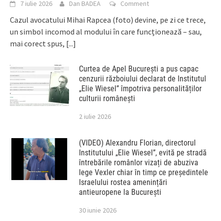
7 iulie 2026
Dan BADEA
Comment
Cazul avocatului Mihai Rapcea (foto) devine, pe zi ce trece,
un simbol incomod al modului în care funcționează – sau,
mai corect spus,
[...]
Curtea de Apel București a pus capac
cenzurii războiului declarat de Institutul
„Elie Wiesel” împotriva personalităților
culturii românești
2 iulie 2026
(VIDEO) Alexandru Florian, directorul
Institutului „Elie Wiesel”, evită pe stradă
întrebările românlor vizați de abuziva
lege Vexler chiar în timp ce președintele
Israelului rostea amenințări
antieuropene la București
30 iunie 2026