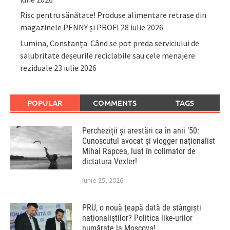
Risc pentru sănătate! Produse alimentare retrase din
magazinele PENNY și PROFI
28 iulie 2026
Lumina, Constanța: Când se pot preda serviciului de
salubritate deșeurile reciclabile sau cele menajere
reziduale
23 iulie 2026
POPULAR
COMMENTS
TAGS
Percheziții și arestări ca în anii ’50:
Cunoscutul avocat și vlogger naționalist
Mihai Rapcea, luat în colimator de
dictatura Vexler!
iunie 25, 2026
PRU, o nouă ţeapă dată de stângişti
naţionaliştilor? Politica like-urilor
numărate la Moscova!