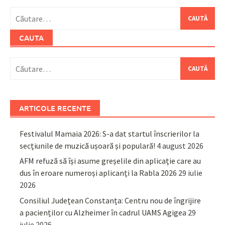
Caută
după:
CAUTA
Caută
după:
ARTICOLE RECENTE
Festivalul Mamaia 2026: S-a dat startul înscrierilor la
secțiunile de muzică ușoară și populară!
4 august 2026
AFM refuză să își asume greșelile din aplicație care au
dus în eroare numeroși aplicanți la Rabla 2026
29 iulie
2026
Consiliul Județean Constanța: Centru nou de îngrijire
a pacienților cu Alzheimer în cadrul UAMS Agigea
29
iulie 2026