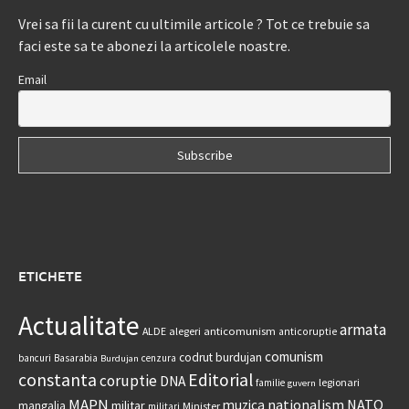
Vrei sa fii la curent cu ultimile articole ? Tot ce trebuie sa
faci este sa te abonezi la articolele noastre.
Email
ETICHETE
Actualitate
armata
anticomunism
ALDE
alegeri
anticoruptie
comunism
codrut burdujan
bancuri
Basarabia
cenzura
Burdujan
constanta
Editorial
coruptie
DNA
legionari
familie
guvern
MAPN
nationalism
NATO
muzica
militar
mangalia
Minister
militari