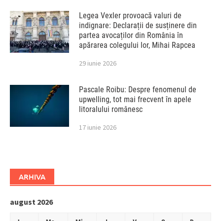
Legea Vexler provoacă valuri de
indignare: Declarații de susținere din
partea avocaților din România în
apărarea colegului lor, Mihai Rapcea
29 iunie 2026
Pascale Roibu: Despre fenomenul de
upwelling, tot mai frecvent în apele
litoralului românesc
17 iunie 2026
ARHIVA
august 2026