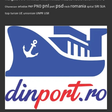
psd
pnl
romania
PND
SRI
SUA
ortodox
port
rock
PMP
spital
Ohanesian
UNPR
top
UE
USR
turism
unionism