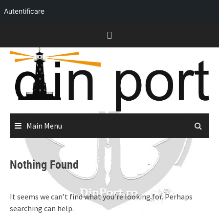
Autentificare
Skip
to
content
Main Menu
Nothing Found
It seems we can’t find what you’re looking for. Perhaps
searching can help.