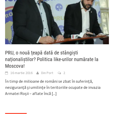
PRU, o nouă ţeapă dată de stângişti
naţionaliştilor? Politica like-urilor numărate la
Moscova!
16 martie 2016
Din Port
2
În timp de milioane de români se zbat în suferinţă,
nesiguranţă şi umilinţe în teritoriile ocupate de invazia
Armatei Roşii – aflate încă
[...]