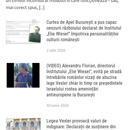
un simbol incomod al modului în care funcționează – sau,
mai corect spus,
[...]
Curtea de Apel București a pus capac
cenzurii războiului declarat de Institutul
„Elie Wiesel” împotriva personalităților
culturii românești
2 iulie 2026
(VIDEO) Alexandru Florian, directorul
Institutului „Elie Wiesel”, evită pe stradă
întrebările românlor vizați de abuziva
lege Vexler chiar în timp ce președintele
Israelului rostea amenințări
antieuropene la București
30 iunie 2026
Legea Vexler provoacă valuri de
indignare: Declarații de susținere din