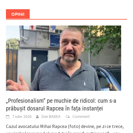
OPINII
„Profesionalism” pe muchie de ridicol: cum s-a
prăbușit dosarul Rapcea în fața instanței
7 iulie 2026
Dan BADEA
Comment
Cazul avocatului Mihai Rapcea (foto) devine, pe zi ce trece,