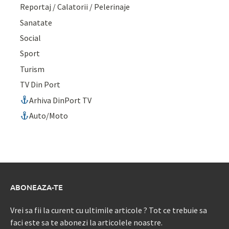
Reportaj / Calatorii / Pelerinaje
Sanatate
Social
Sport
Turism
TV Din Port
Arhiva DinPort TV
Auto/Moto
ABONEAZA-TE
Vrei sa fii la curent cu ultimile articole ? Tot ce trebuie sa
faci este sa te abonezi la articolele noastre.