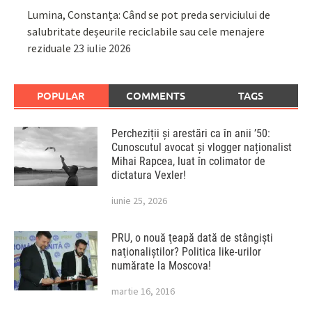
Lumina, Constanța: Când se pot preda serviciului de
salubritate deșeurile reciclabile sau cele menajere
reziduale
23 iulie 2026
POPULAR
COMMENTS
TAGS
Percheziții și arestări ca în anii ’50:
Cunoscutul avocat și vlogger naționalist
Mihai Rapcea, luat în colimator de
dictatura Vexler!
iunie 25, 2026
PRU, o nouă ţeapă dată de stângişti
naţionaliştilor? Politica like-urilor
numărate la Moscova!
martie 16, 2016