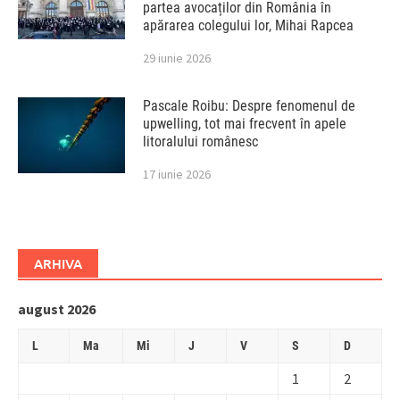
partea avocaților din România în
apărarea colegului lor, Mihai Rapcea
29 iunie 2026
Pascale Roibu: Despre fenomenul de
upwelling, tot mai frecvent în apele
litoralului românesc
17 iunie 2026
ARHIVA
august 2026
L
Ma
Mi
J
V
S
D
1
2