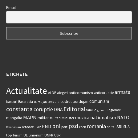
Email
ETICHETE
Actualitate
armata
anticomunism
ALDE
alegeri
anticoruptie
comunism
codrut burdujan
bancuri
Basarabia
cenzura
Burdujan
constanta
Editorial
coruptie
DNA
legionari
familie
guvern
MAPN
nationalism
NATO
muzica
militar
mangalia
Minister
militari
psd
pnl
romania
PND
SRI
SUA
ortodox
port
rock
PMP
spital
Ohanesian
UNPR
top
UE
USR
turism
unionism