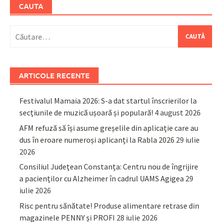
CAUTA
Caută
după:
ARTICOLE RECENTE
Festivalul Mamaia 2026: S-a dat startul înscrierilor la
secțiunile de muzică ușoară și populară!
4 august 2026
AFM refuză să își asume greșelile din aplicație care au
dus în eroare numeroși aplicanți la Rabla 2026
29 iulie
2026
Consiliul Județean Constanța: Centru nou de îngrijire
a pacienților cu Alzheimer în cadrul UAMS Agigea
29
iulie 2026
Risc pentru sănătate! Produse alimentare retrase din
magazinele PENNY și PROFI
28 iulie 2026