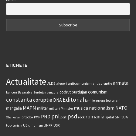
ETICHETE
Actualitate
armata
anticomunism
ALDE
alegeri
anticoruptie
comunism
codrut burdujan
bancuri
Basarabia
cenzura
Burdujan
constanta
Editorial
coruptie
DNA
legionari
familie
guvern
MAPN
nationalism
NATO
muzica
militar
mangalia
Minister
militari
psd
pnl
romania
PND
SRI
SUA
ortodox
port
rock
PMP
spital
Ohanesian
UNPR
top
UE
USR
turism
unionism