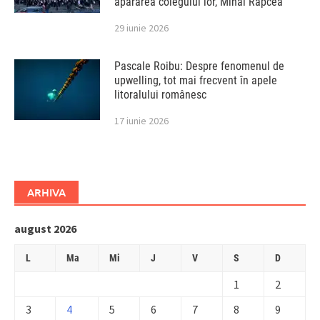
apărarea colegului lor, Mihai Rapcea
29 iunie 2026
Pascale Roibu: Despre fenomenul de
upwelling, tot mai frecvent în apele
litoralului românesc
17 iunie 2026
ARHIVA
august 2026
L
Ma
Mi
J
V
S
D
1
2
3
4
5
6
7
8
9