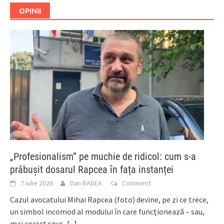
OPINII
„Profesionalism” pe muchie de ridicol: cum s-a
prăbușit dosarul Rapcea în fața instanței
7 iulie 2026
Dan BADEA
Comment
Cazul avocatului Mihai Rapcea (foto) devine, pe zi ce trece,
un simbol incomod al modului în care funcționează – sau,
mai corect spus,
[...]