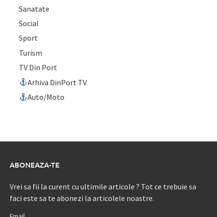
Sanatate
Social
Sport
Turism
TV Din Port
Arhiva DinPort TV
Auto/Moto
ABONEAZA-TE
Vrei sa fii la curent cu ultimile articole ? Tot ce trebuie sa
faci este sa te abonezi la articolele noastre.
Email