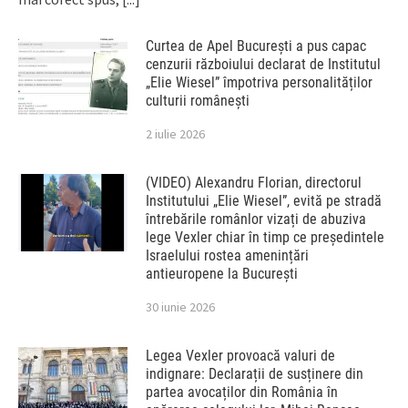
Curtea de Apel București a pus capac
cenzurii războiului declarat de Institutul
„Elie Wiesel” împotriva personalităților
culturii românești
2 iulie 2026
(VIDEO) Alexandru Florian, directorul
Institutului „Elie Wiesel”, evită pe stradă
întrebările românlor vizați de abuziva
lege Vexler chiar în timp ce președintele
Israelului rostea amenințări
antieuropene la București
30 iunie 2026
Legea Vexler provoacă valuri de
indignare: Declarații de susținere din
partea avocaților din România în