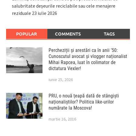
salubritate deșeurile reciclabile sau cele menajere
reziduale
23 iulie 2026
POPULAR
COMMENTS
TAGS
Percheziții și arestări ca în anii ’50:
Cunoscutul avocat și vlogger naționalist
Mihai Rapcea, luat în colimator de
dictatura Vexler!
iunie 25, 2026
PRU, o nouă ţeapă dată de stângişti
naţionaliştilor? Politica like-urilor
numărate la Moscova!
martie 16, 2016