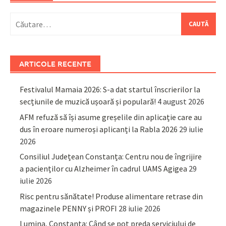
Caută
după:
ARTICOLE RECENTE
Festivalul Mamaia 2026: S-a dat startul înscrierilor la
secțiunile de muzică ușoară și populară!
4 august 2026
AFM refuză să își asume greșelile din aplicație care au
dus în eroare numeroși aplicanți la Rabla 2026
29 iulie
2026
Consiliul Județean Constanța: Centru nou de îngrijire
a pacienților cu Alzheimer în cadrul UAMS Agigea
29
iulie 2026
Risc pentru sănătate! Produse alimentare retrase din
magazinele PENNY și PROFI
28 iulie 2026
Lumina, Constanța: Când se pot preda serviciului de