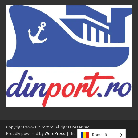
Copyright www.DinPort.ro. All rights reserved.
Proudly powered by
WordPress
.
|
Theme: Awaken by
ThemezHut
.
Română