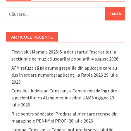
Caută
după:
ARTICOLE RECENTE
Festivalul Mamaia 2026: S-a dat startul înscrierilor la
secțiunile de muzică ușoară și populară!
4 august 2026
AFM refuză să își asume greșelile din aplicație care au
dus în eroare numeroși aplicanți la Rabla 2026
29 iulie
2026
Consiliul Județean Constanța: Centru nou de îngrijire
a pacienților cu Alzheimer în cadrul UAMS Agigea
29
iulie 2026
Risc pentru sănătate! Produse alimentare retrase din
magazinele PENNY și PROFI
28 iulie 2026
Lumina, Constanța: Când se pot preda serviciului de