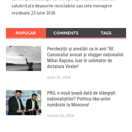
salubritate deșeurile reciclabile sau cele menajere
reziduale
23 iulie 2026
POPULAR
COMMENTS
TAGS
Percheziții și arestări ca în anii ’50:
Cunoscutul avocat și vlogger naționalist
Mihai Rapcea, luat în colimator de
dictatura Vexler!
iunie 25, 2026
PRU, o nouă ţeapă dată de stângişti
naţionaliştilor? Politica like-urilor
numărate la Moscova!
martie 16, 2016