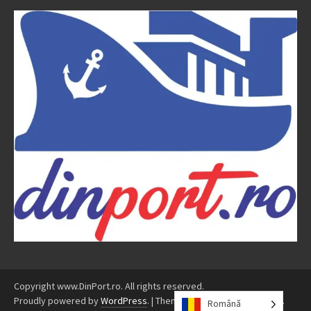
Copyright www.DinPort.ro. All rights reserved.
Proudly powered by
WordPress
.
|
Theme: Awaken by
ThemezHut
.
Română