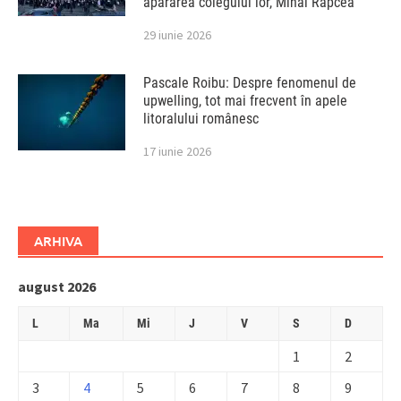
apărarea colegului lor, Mihai Rapcea
29 iunie 2026
Pascale Roibu: Despre fenomenul de
upwelling, tot mai frecvent în apele
litoralului românesc
17 iunie 2026
ARHIVA
august 2026
L
Ma
Mi
J
V
S
D
1
2
3
4
5
6
7
8
9