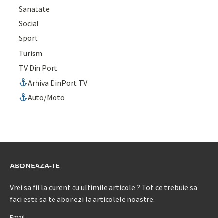
Sanatate
Social
Sport
Turism
TV Din Port
Arhiva DinPort TV
Auto/Moto
ABONEAZA-TE
Vrei sa fii la curent cu ultimile articole ? Tot ce trebuie sa
faci este sa te abonezi la articolele noastre.
Email