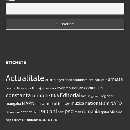
ETICHETE
Actualitate
armata
anticomunism
ALDE
alegeri
anticoruptie
comunism
codrut burdujan
bancuri
Basarabia
cenzura
Burdujan
constanta
Editorial
coruptie
DNA
legionari
familie
guvern
MAPN
nationalism
NATO
muzica
militar
mangalia
Minister
militari
psd
pnl
romania
PND
SRI
SUA
ortodox
port
rock
PMP
spital
Ohanesian
UNPR
top
UE
USR
turism
unionism