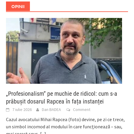
OPINII
„Profesionalism” pe muchie de ridicol: cum s-a
prăbușit dosarul Rapcea în fața instanței
7 iulie 2026
Dan BADEA
Comment
Cazul avocatului Mihai Rapcea (foto) devine, pe zi ce trece,
un simbol incomod al modului în care funcționează – sau,
mai corect spus,
[...]