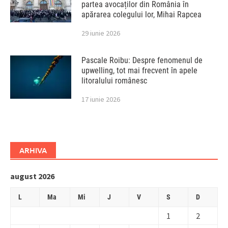
partea avocaților din România în
apărarea colegului lor, Mihai Rapcea
29 iunie 2026
Pascale Roibu: Despre fenomenul de
upwelling, tot mai frecvent în apele
litoralului românesc
17 iunie 2026
ARHIVA
august 2026
L
Ma
Mi
J
V
S
D
1
2