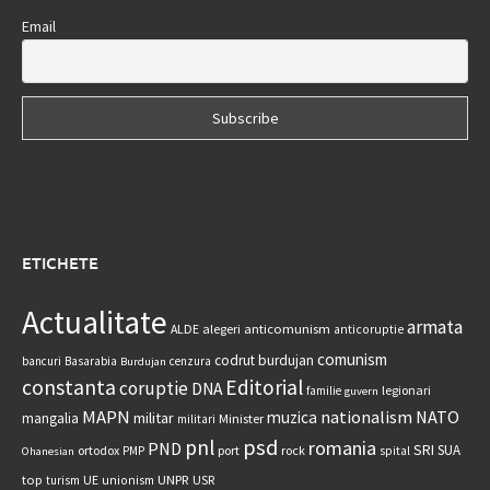
Email
ETICHETE
Actualitate
armata
anticomunism
ALDE
alegeri
anticoruptie
comunism
codrut burdujan
bancuri
Basarabia
cenzura
Burdujan
constanta
Editorial
coruptie
DNA
legionari
familie
guvern
MAPN
nationalism
NATO
muzica
militar
mangalia
Minister
militari
psd
pnl
romania
PND
SRI
SUA
ortodox
port
rock
PMP
spital
Ohanesian
UNPR
top
UE
USR
turism
unionism