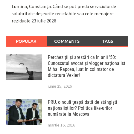
Lumina, Constanța: Când se pot preda serviciului de
salubritate deșeurile reciclabile sau cele menajere
reziduale
23 iulie 2026
POPULAR
COMMENTS
TAGS
Percheziții și arestări ca în anii ’50:
Cunoscutul avocat și vlogger naționalist
Mihai Rapcea, luat în colimator de
dictatura Vexler!
iunie 25, 2026
PRU, o nouă ţeapă dată de stângişti
naţionaliştilor? Politica like-urilor
numărate la Moscova!
martie 16, 2016