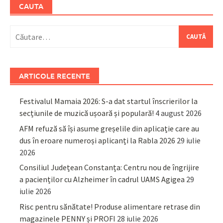
CAUTA
Caută
după:
ARTICOLE RECENTE
Festivalul Mamaia 2026: S-a dat startul înscrierilor la
secțiunile de muzică ușoară și populară!
4 august 2026
AFM refuză să își asume greșelile din aplicație care au
dus în eroare numeroși aplicanți la Rabla 2026
29 iulie
2026
Consiliul Județean Constanța: Centru nou de îngrijire
a pacienților cu Alzheimer în cadrul UAMS Agigea
29
iulie 2026
Risc pentru sănătate! Produse alimentare retrase din
magazinele PENNY și PROFI
28 iulie 2026