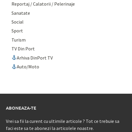
Reportaj / Calatorii / Pelerinaje
Sanatate
Social
Sport
Turism
TV Din Port
Arhiva DinPort TV
Auto/Moto
ABONEAZA-TE
Vrei sa fii la curent cu ultimile articole ? Tot ce trebuie sa
faci este sa te abonezi la articolele noastre.