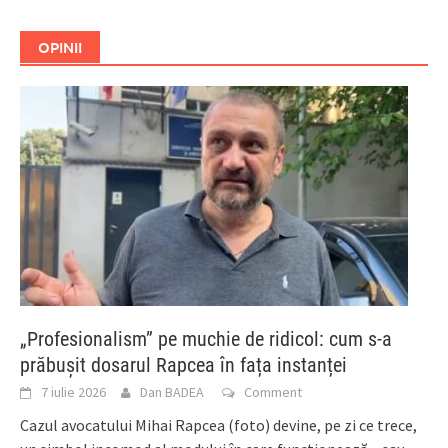
OPINII
„Profesionalism” pe muchie de ridicol: cum s-a
prăbușit dosarul Rapcea în fața instanței
7 iulie 2026
Dan BADEA
Comment
Cazul avocatului Mihai Rapcea (foto) devine, pe zi ce trece,