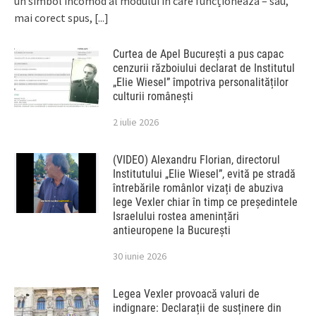
un simbol incomod al modului în care funcționează – sau,
mai corect spus,
[...]
Curtea de Apel București a pus capac
cenzurii războiului declarat de Institutul
„Elie Wiesel” împotriva personalităților
culturii românești
2 iulie 2026
(VIDEO) Alexandru Florian, directorul
Institutului „Elie Wiesel”, evită pe stradă
întrebările românlor vizați de abuziva
lege Vexler chiar în timp ce președintele
Israelului rostea amenințări
antieuropene la București
30 iunie 2026
Legea Vexler provoacă valuri de
indignare: Declarații de susținere din