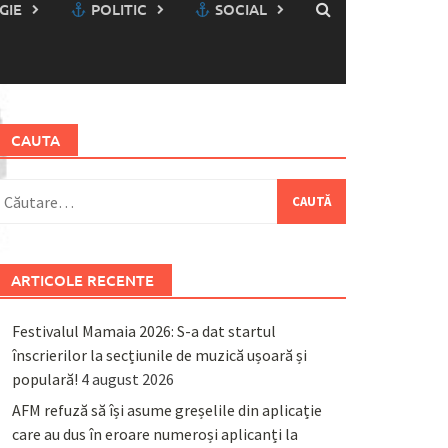
GIE
POLITIC
SOCIAL
CAUTA
aută
upă:
ARTICOLE RECENTE
Festivalul Mamaia 2026: S-a dat startul
înscrierilor la secțiunile de muzică ușoară și
populară!
4 august 2026
AFM refuză să își asume greșelile din aplicație
care au dus în eroare numeroși aplicanți la