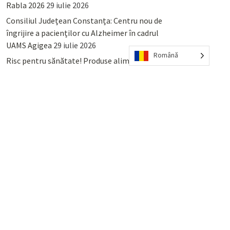
Rabla 2026
29 iulie 2026
Consiliul Județean Constanța: Centru nou de
îngrijire a pacienților cu Alzheimer în cadrul
UAMS Agigea
29 iulie 2026
Română
Risc pentru sănătate! Produse alimentare
retrase din magazinele PENNY și PROFI
28
iulie 2026
Lumina, Constanța: Când se pot preda
serviciului de salubritate deșeurile reciclabile
sau cele menajere reziduale
23 iulie 2026
POPULAR
COMMENTS
TAGS
Percheziții și arestări ca în anii
’50: Cunoscutul avocat și vlogger
naționalist Mihai Rapcea, luat în
colimator de dictatura Vexler!