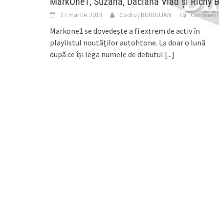
MarkOne1, Suzana, Daciana Vlad și Richy B
27 martie 2018
Codruț BURDUJAN
Comment
Markone1 se dovedește a fi extrem de activ în
playlistul noutăților autohtone. La doar o lună
după ce își lega numele de debutul
[...]