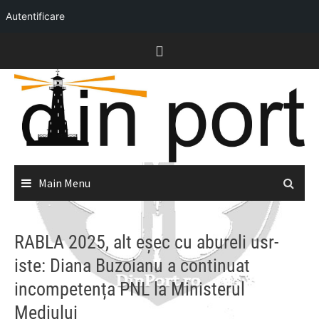
Autentificare
Skip
to
content
Main Menu
RABLA 2025, alt eșec cu abureli usr-
iste: Diana Buzoianu a continuat
incompetența PNL la Ministerul
Mediului