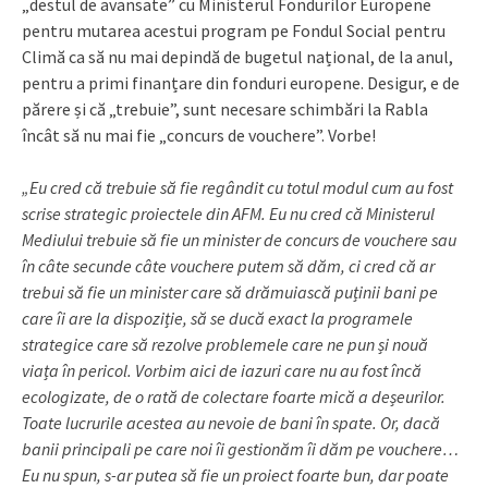
„destul de avansate” cu Ministerul Fondurilor Europene
pentru mutarea acestui program pe Fondul Social pentru
Climă ca să nu mai depindă de bugetul național, de la anul,
pentru a primi finanțare din fonduri europene. Desigur, e de
părere și că „trebuie”, sunt necesare schimbări la Rabla
încât să nu mai fie „concurs de vouchere”. Vorbe!
„Eu cred că trebuie să fie regândit cu totul modul cum au fost
scrise strategic proiectele din AFM. Eu nu cred că Ministerul
Mediului trebuie să fie un minister de concurs de vouchere sau
în câte secunde câte vouchere putem să dăm, ci cred că ar
trebui să fie un minister care să drămuiască puținii bani pe
care îi are la dispoziție, să se ducă exact la programele
strategice care să rezolve problemele care ne pun și nouă
viața în pericol. Vorbim aici de iazuri care nu au fost încă
ecologizate, de o rată de colectare foarte mică a deșeurilor.
Toate lucrurile acestea au nevoie de bani în spate. Or, dacă
banii principali pe care noi îi gestionăm îi dăm pe vouchere…
Eu nu spun, s-ar putea să fie un proiect foarte bun, dar poate