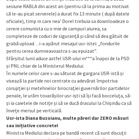
sesiune RABLA din acest an (pentru că la prima au motivat
că le-au picat serverele) a durat fix 13 minute ( după datele
oficiale), timp in care nea’ Dorel trebuia sa downloadeze o
cerere comunista cu o mie de campuri aiurea, sa
completeze de coduri de siguranță și când să dea gâtuit de
grabă upload…i-a apărut mesajul usr-istei: „fondurile
pentru cerea dumneavoastra s-au epuizat”.
Sfârșitul lunii aduce astfel USR-ului m***a înapoi de la PSD
și PNL chiar de la Ministerul Mediului.
În numele celor care s-au săturat de gargara USR-istă și
visează la partide noi centrate cu adevărat împotriva
corupției și metehnelor birocrației guvernărilor partidelor
penale, le urăm tovarășilor usr-iști să își facă bocceluța, să-
și ia caietele de notițe și să se ducă dracului la Chișinău ca să
învețe mersul pe verticală.
Usr-ista Diana Buzoianu, multe păreri dar ZERO măsuri
sau inițiative concrete!
Ministra Mediului declara pe bandă recent că sunt discuții