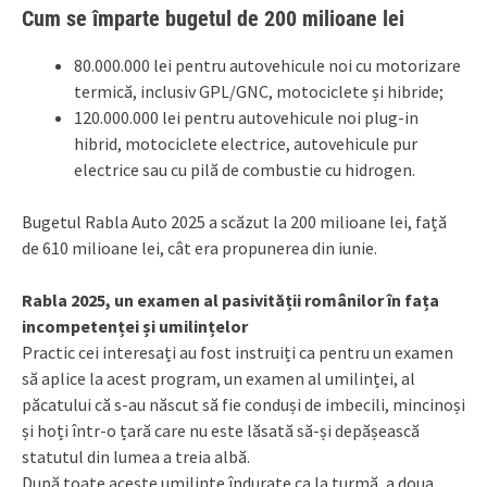
Cum se împarte bugetul de 200 milioane lei
80.000.000 lei pentru autovehicule noi cu motorizare
termică, inclusiv GPL/GNC, motociclete și hibride;
120.000.000 lei pentru autovehicule noi plug-in
hibrid, motociclete electrice, autovehicule pur
electrice sau cu pilă de combustie cu hidrogen.
Bugetul Rabla Auto 2025 a scăzut la 200 milioane lei, față
de 610 milioane lei, cât era propunerea din iunie.
Rabla 2025, un examen al pasivității românilor în fața
incompetenței și umilințelor
Practic cei interesați au fost instruiți ca pentru un examen
să aplice la acest program, un examen al umilinței, al
păcatului că s-au născut să fie conduși de imbecili, mincinoși
și hoți într-o țară care nu este lăsată să-și depășească
statutul din lumea a treia albă.
După toate aceste umilințe îndurate ca la turmă, a doua