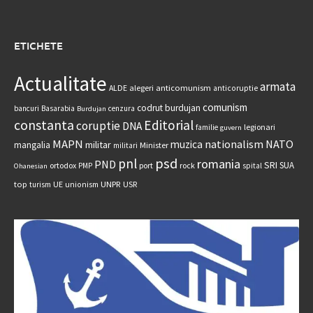
ETICHETE
Actualitate
armata
anticomunism
ALDE
alegeri
anticoruptie
comunism
codrut burdujan
bancuri
Basarabia
cenzura
Burdujan
constanta
Editorial
coruptie
DNA
legionari
familie
guvern
MAPN
nationalism
NATO
muzica
militar
mangalia
Minister
militari
psd
pnl
romania
PND
SRI
SUA
ortodox
port
rock
PMP
spital
Ohanesian
UNPR
top
UE
USR
turism
unionism