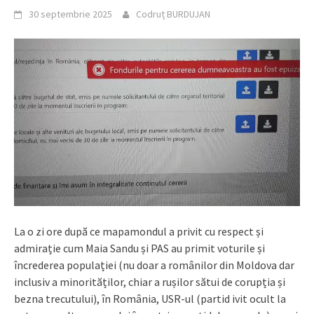
30 septembrie 2025
Codruț BURDUJAN
La o zi ore după ce mapamondul a privit cu respect și
admirație cum Maia Sandu și PAS au primit voturile și
încrederea populației (nu doar a românilor din Moldova dar
inclusiv a minorităților, chiar a rușilor sătui de corupția și
bezna trecutului), în România, USR-ul (partid ivit ocult la