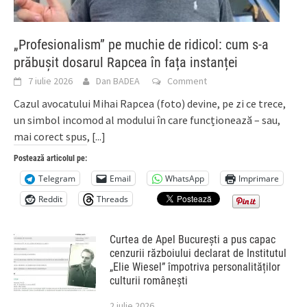
„Profesionalism” pe muchie de ridicol: cum s-a
prăbușit dosarul Rapcea în fața instanței
7 iulie 2026
Dan BADEA
Comment
Cazul avocatului Mihai Rapcea (foto) devine, pe zi ce trece,
un simbol incomod al modului în care funcționează – sau,
mai corect spus,
[...]
Postează articolul pe:
Telegram
Email
WhatsApp
Imprimare
Reddit
Threads
Curtea de Apel București a pus capac
cenzurii războiului declarat de Institutul
„Elie Wiesel” împotriva personalităților
culturii românești
2 iulie 2026