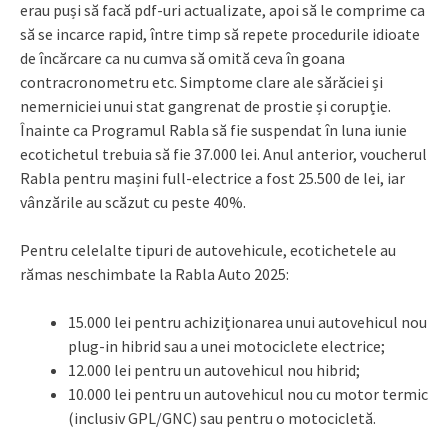
erau puși să facă pdf-uri actualizate, apoi să le comprime ca
să se incarce rapid, între timp să repete procedurile idioate
de încărcare ca nu cumva să omită ceva în goana
contracronometru etc. Simptome clare ale sărăciei și
nemerniciei unui stat gangrenat de prostie și corupție.
Înainte ca Programul Rabla să fie suspendat în luna iunie
ecotichetul trebuia să fie 37.000 lei. Anul anterior, voucherul
Rabla pentru mașini full-electrice a fost 25.500 de lei, iar
vânzările au scăzut cu peste 40%.
Pentru celelalte tipuri de autovehicule, ecotichetele au
rămas neschimbate la Rabla Auto 2025:
15.000 lei pentru achiziționarea unui autovehicul nou
plug-in hibrid sau a unei motociclete electrice;
12.000 lei pentru un autovehicul nou hibrid;
10.000 lei pentru un autovehicul nou cu motor termic
(inclusiv GPL/GNC) sau pentru o motocicletă.