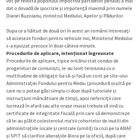
vot pe revolta poporului împotriva partidelor penale) a mai
dat o dovadă de ipocrizie și impotență maximă prin numele
Dianei Buzoianu, ministrul Mediului, Apelor și Pădurilor.
Dupa ce a hăituit de două ori în acest an românii interesați
să acceseze fonduri pentru vehicule noi, Ministerul Mediului
s-a epuizat precoce în doar câteva minute.
Procedurile de aplicare, intenționat îngreunate
Procedurile de aplicare, tipice oricărui stat condus de
progenituri de comuniști, le-au lovit tensiunea cu o
multitudine de obligații: ba să-și facă un cont pe site-ului
Administrației Fondului pentru Mediu (procedură ocultă pe
care nu o puteai găsi simplu ci doar după tutoriale și
instrucțiuni mâncătoare de timp), apoi nefericiții care
lucrează în afară sau alte orașe musai trebuia să vină cu
certificate de integritate fiscală prin care să demonstreze
că le-au plătit colesterolul ma’sii cohortelor de inutili din
administrațiile locale și centrale (umiliți la cozi pe la ANAF
și SPIT să clarifice aberațiile ălora pe la oficii), după care