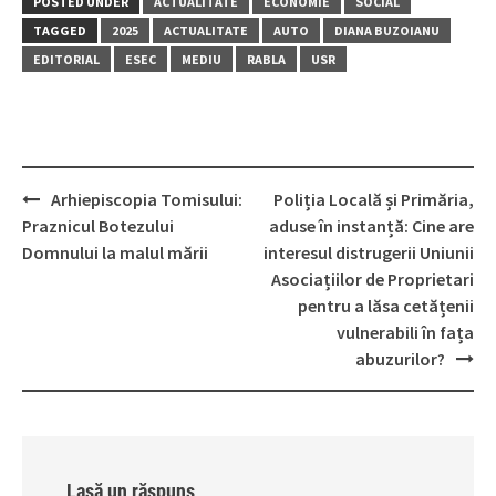
POSTED UNDER
ACTUALITATE
ECONOMIE
SOCIAL
TAGGED
2025
ACTUALITATE
AUTO
DIANA BUZOIANU
EDITORIAL
ESEC
MEDIU
RABLA
USR
Post
Arhiepiscopia Tomisului:
Poliția Locală și Primăria,
navigation
Praznicul Botezului
aduse în instanță: Cine are
Domnului la malul mării
interesul distrugerii Uniunii
Asociațiilor de Proprietari
pentru a lăsa cetățenii
vulnerabili în fața
abuzurilor?
Lasă un răspuns