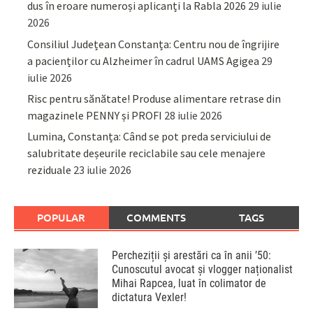
dus în eroare numeroși aplicanți la Rabla 2026
29 iulie
2026
Consiliul Județean Constanța: Centru nou de îngrijire
a pacienților cu Alzheimer în cadrul UAMS Agigea
29
iulie 2026
Risc pentru sănătate! Produse alimentare retrase din
magazinele PENNY și PROFI
28 iulie 2026
Lumina, Constanța: Când se pot preda serviciului de
salubritate deșeurile reciclabile sau cele menajere
reziduale
23 iulie 2026
POPULAR
COMMENTS
TAGS
Percheziții și arestări ca în anii ’50:
Cunoscutul avocat și vlogger naționalist
Mihai Rapcea, luat în colimator de
dictatura Vexler!