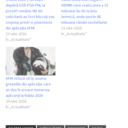
deplină USR-PSD-PNL la
AIDMM cere realocarea a 15
prostit românii: Mii de
milioane lei de la linia
solicitanți au fost blocați sau
termică, unde peste 68
respinși printr-o șmecherie
milioane rămân necheltuite
din aplicația AFM!
23 iulie 2026
23 iulie 2026
În „Actualitate”
În „Actualitate”
AFM refuză să își asume
greșelile din aplicație care
au dus în eroare numeroși
aplicanți la Rabla 2026
29 iulie 2026
În „Actualitate”