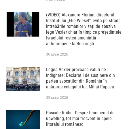
(VIDEO) Alexandru Florian, directorul
Institutului „Elie Wiesel”, evită pe stradă
întrebările românlor vizați de abuziva
lege Vexler chiar în timp ce președintele
Israelului rostea amenințări
antieuropene la București
30 iunie 2026
Legea Vexler provoacă valuri de
indignare: Declarații de susținere din
partea avocaților din România în
apărarea colegului lor, Mihai Rapcea
29 iunie 2026
Pascale Roibu: Despre fenomenul de
upwelling, tot mai frecvent în apele
litoralului românesc