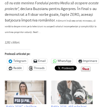
că nu este menirea Fondului pentru Mediu să acopere aceste
proiecte”,
declara Buzoianu pentru Agerpres. În final s-au
demonstrat a fi doar vorbe goale, fapte ZERO, aceeași
batjocura împotriva românilor.
A lămurit însă ceea ce toți miroseau, că
vorbăria despre nimic pe la televiziuni nu acoperă rahatul incompetenței și complicității la
umilirea propriilor votanți. Next!…
1281 cititori.
Postează articolul pe:
Telegram
Email
WhatsApp
Imprimare
Reddit
Threads
„Rabla 2026”, cârdășie
Rabla 2026, altă măgărie!