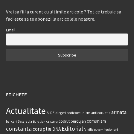
Vrei sa fii la curent cu ultimile articole ? Tot ce trebuie sa
faci este sa te abonezi la articolele noastre.
Email
ETICHETE
Actualitate
armata
anticomunism
ALDE
alegeri
anticoruptie
comunism
codrut burdujan
bancuri
Basarabia
cenzura
Burdujan
constanta
Editorial
coruptie
DNA
legionari
familie
guvern