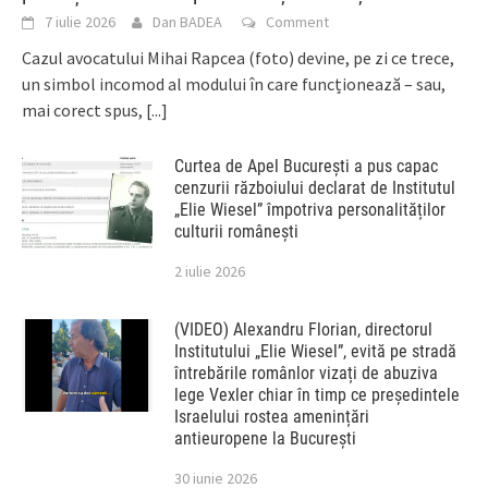
7 iulie 2026
Dan BADEA
Comment
Cazul avocatului Mihai Rapcea (foto) devine, pe zi ce trece,
un simbol incomod al modului în care funcționează – sau,
mai corect spus,
[...]
Curtea de Apel București a pus capac
cenzurii războiului declarat de Institutul
„Elie Wiesel” împotriva personalităților
culturii românești
2 iulie 2026
(VIDEO) Alexandru Florian, directorul
Institutului „Elie Wiesel”, evită pe stradă
întrebările românlor vizați de abuziva
lege Vexler chiar în timp ce președintele
Israelului rostea amenințări
antieuropene la București
30 iunie 2026