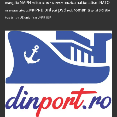
MAPN
nationalism
NATO
muzica
militar
mangalia
Minister
militari
psd
pnl
romania
PND
SRI
SUA
ortodox
port
rock
PMP
spital
Ohanesian
UNPR
top
UE
USR
turism
unionism