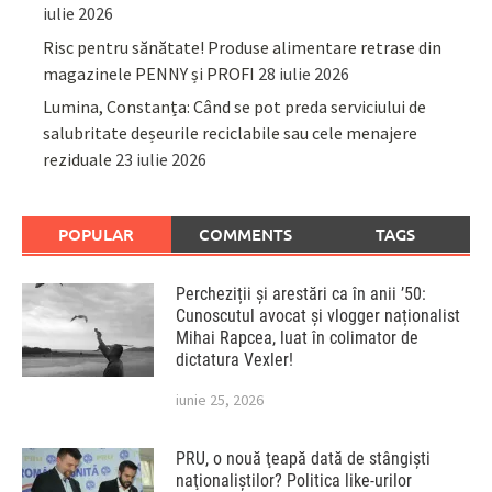
iulie 2026
Risc pentru sănătate! Produse alimentare retrase din
magazinele PENNY și PROFI
28 iulie 2026
Lumina, Constanța: Când se pot preda serviciului de
salubritate deșeurile reciclabile sau cele menajere
reziduale
23 iulie 2026
POPULAR
COMMENTS
TAGS
Percheziții și arestări ca în anii ’50:
Cunoscutul avocat și vlogger naționalist
Mihai Rapcea, luat în colimator de
dictatura Vexler!
iunie 25, 2026
PRU, o nouă ţeapă dată de stângişti
naţionaliştilor? Politica like-urilor