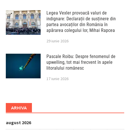
Legea Vexler provoacă valuri de
indignare: Declarații de susținere din
partea avocaților din România în
apărarea colegului lor, Mihai Rapcea
29 iunie 2026
Pascale Roibu: Despre fenomenul de
upwelling, tot mai frecvent în apele
litoralului românesc
17 iunie 2026
ARHIVA
august 2026