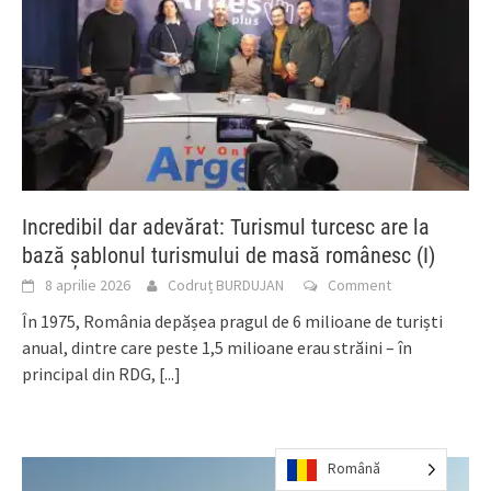
Incredibil dar adevărat: Turismul turcesc are la
bază șablonul turismului de masă românesc (I)
8 aprilie 2026
Codruț BURDUJAN
Comment
În 1975, România depășea pragul de 6 milioane de turiști
anual, dintre care peste 1,5 milioane erau străini – în
principal din RDG,
[...]
Română