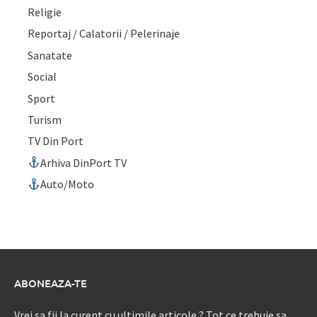
Religie
Reportaj / Calatorii / Pelerinaje
Sanatate
Social
Sport
Turism
TV Din Port
Arhiva DinPort TV
Auto/Moto
ABONEAZA-TE
Vrei sa fii la curent cu ultimile articole ? Tot ce trebuie sa