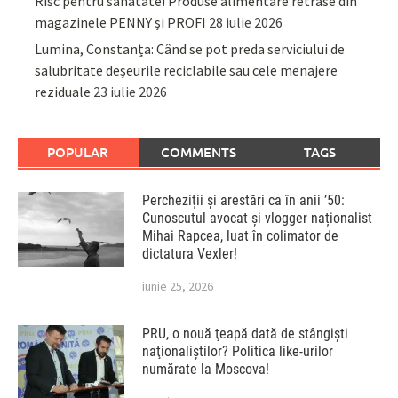
Risc pentru sănătate! Produse alimentare retrase din
magazinele PENNY și PROFI
28 iulie 2026
Lumina, Constanța: Când se pot preda serviciului de
salubritate deșeurile reciclabile sau cele menajere
reziduale
23 iulie 2026
POPULAR
COMMENTS
TAGS
Percheziții și arestări ca în anii ’50:
Cunoscutul avocat și vlogger naționalist
Mihai Rapcea, luat în colimator de
dictatura Vexler!
iunie 25, 2026
PRU, o nouă ţeapă dată de stângişti
naţionaliştilor? Politica like-urilor
numărate la Moscova!