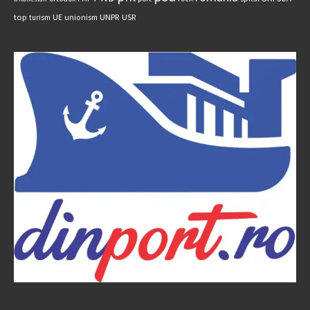
UNPR
top
UE
USR
turism
unionism