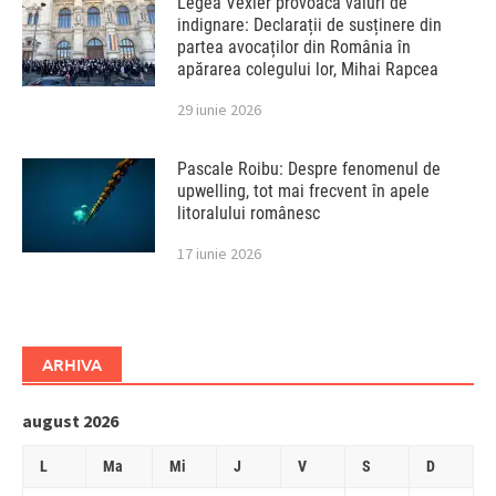
Legea Vexler provoacă valuri de
indignare: Declarații de susținere din
partea avocaților din România în
apărarea colegului lor, Mihai Rapcea
29 iunie 2026
Pascale Roibu: Despre fenomenul de
upwelling, tot mai frecvent în apele
litoralului românesc
17 iunie 2026
ARHIVA
august 2026
L
Ma
Mi
J
V
S
D