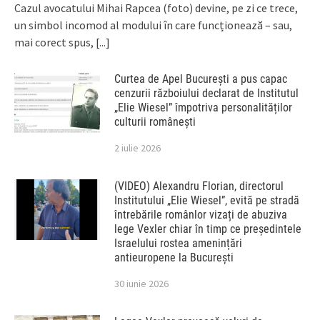
Cazul avocatului Mihai Rapcea (foto) devine, pe zi ce trece,
un simbol incomod al modului în care funcționează – sau,
mai corect spus,
[...]
Curtea de Apel București a pus capac
cenzurii războiului declarat de Institutul
„Elie Wiesel” împotriva personalităților
culturii românești
2 iulie 2026
(VIDEO) Alexandru Florian, directorul
Institutului „Elie Wiesel”, evită pe stradă
întrebările românlor vizați de abuziva
lege Vexler chiar în timp ce președintele
Israelului rostea amenințări
antieuropene la București
30 iunie 2026