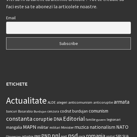
faci este sa te abonezi la articolele noastre.
Email
ETICHETE
Actualitate
armata
anticomunism
ALDE
alegeri
anticoruptie
comunism
codrut burdujan
bancuri
Basarabia
cenzura
Burdujan
constanta
Editorial
coruptie
DNA
legionari
familie
guvern
MAPN
nationalism
NATO
muzica
militar
mangalia
Minister
militari
psd
pnl
romania
PND
SRI
SUA
ortodox
port
rock
PMP
spital
Ohanesian