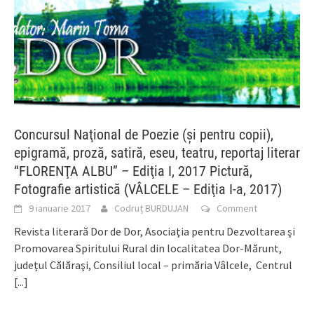
Concursul Naţional de Poezie (şi pentru copii),
epigramă, proză, satiră, eseu, teatru, reportaj literar
“FLORENŢA ALBU” – Ediţia I, 2017 Pictură,
Fotografie artistică (VÂLCELE – Ediţia I-a, 2017)
9 ianuarie 2017
Codruț BURDUJAN
Comment
Revista literară Dor de Dor, Asociaţia pentru Dezvoltarea şi
Promovarea Spiritului Rural din localitatea Dor-Mărunt,
judeţul Călăraşi, Consiliul local – primăria Vâlcele, Centrul
[...]