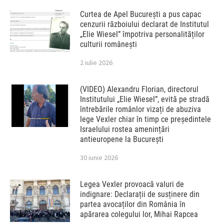
Curtea de Apel București a pus capac
cenzurii războiului declarat de Institutul
„Elie Wiesel” împotriva personalităților
culturii românești
2 iulie 2026
(VIDEO) Alexandru Florian, directorul
Institutului „Elie Wiesel”, evită pe stradă
întrebările românlor vizați de abuziva
lege Vexler chiar în timp ce președintele
Israelului rostea amenințări
antieuropene la București
30 iunie 2026
Legea Vexler provoacă valuri de
indignare: Declarații de susținere din
partea avocaților din România în
apărarea colegului lor, Mihai Rapcea