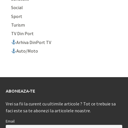
Social
Sport
Turism
TV Din Port
Arhiva DinPort TV
Auto/Moto
ABONEAZA-TE
Vrei sa fii la curent cu ultimile articole ? Tot ce trebuie sa
faci este sa te abonezi la articolele noastre.
Email