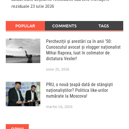
reziduale
23 iulie 2026
POPULAR
COMMENTS
TAGS
Percheziții și arestări ca în anii ’50:
Cunoscutul avocat și vlogger naționalist
Mihai Rapcea, luat în colimator de
dictatura Vexler!
iunie 25, 2026
PRU, o nouă ţeapă dată de stângişti
naţionaliştilor? Politica like-urilor
numărate la Moscova!
martie 16, 2016
OPINII