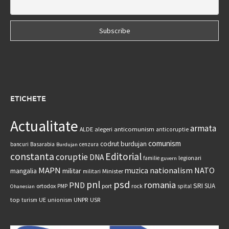
ETICHETE
Actualitate
armata
anticomunism
ALDE
alegeri
anticoruptie
comunism
codrut burdujan
bancuri
Basarabia
cenzura
Burdujan
constanta
Editorial
coruptie
DNA
legionari
familie
guvern
MAPN
nationalism
NATO
muzica
militar
mangalia
Minister
militari
psd
pnl
romania
PND
SRI
SUA
ortodox
port
rock
PMP
spital
Ohanesian
UNPR
top
UE
USR
turism
unionism