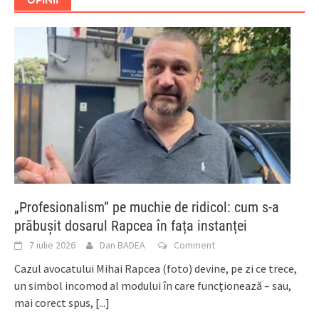
„Profesionalism” pe muchie de ridicol: cum s-a
prăbușit dosarul Rapcea în fața instanței
7 iulie 2026
Dan BADEA
Comment
Cazul avocatului Mihai Rapcea (foto) devine, pe zi ce trece,
un simbol incomod al modului în care funcționează – sau,
mai corect spus,
[...]