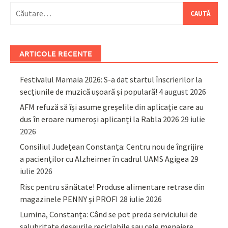
Caută
după:
ARTICOLE RECENTE
Festivalul Mamaia 2026: S-a dat startul înscrierilor la
secțiunile de muzică ușoară și populară!
4 august 2026
AFM refuză să își asume greșelile din aplicație care au
dus în eroare numeroși aplicanți la Rabla 2026
29 iulie
2026
Consiliul Județean Constanța: Centru nou de îngrijire
a pacienților cu Alzheimer în cadrul UAMS Agigea
29
iulie 2026
Risc pentru sănătate! Produse alimentare retrase din
magazinele PENNY și PROFI
28 iulie 2026
Lumina, Constanța: Când se pot preda serviciului de
salubritate deșeurile reciclabile sau cele menajere