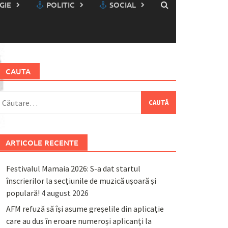
GIE
POLITIC
SOCIAL
CAUTA
aută
upă:
ARTICOLE RECENTE
Festivalul Mamaia 2026: S-a dat startul
înscrierilor la secțiunile de muzică ușoară și
populară!
4 august 2026
AFM refuză să își asume greșelile din aplicație
care au dus în eroare numeroși aplicanți la