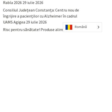
Rabla 2026
29 iulie 2026
Consiliul Județean Constanța: Centru nou de
îngrijire a pacienților cu Alzheimer în cadrul
UAMS Agigea
29 iulie 2026
Română
Risc pentru sănătate! Produse alimentare
retrase din magazinele PENNY și PROFI
28
iulie 2026
Lumina, Constanța: Când se pot preda
serviciului de salubritate deșeurile reciclabile
sau cele menajere reziduale
23 iulie 2026
POPULAR
COMMENTS
TAGS
Percheziții și arestări ca în anii
’50: Cunoscutul avocat și vlogger
naționalist Mihai Rapcea, luat în
colimator de dictatura Vexler!