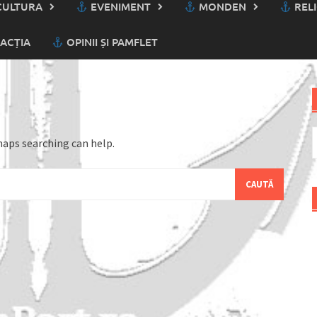
ULTURA
EVENIMENT
MONDEN
RELI
ACȚIA
OPINII ȘI PAMFLET
C
haps searching can help.
d