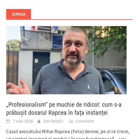
OPINII
„Profesionalism” pe muchie de ridicol: cum s-a
prăbușit dosarul Rapcea în fața instanței
7 iulie 2026
Dan BADEA
Comment
Cazul avocatului Mihai Rapcea (foto) devine, pe zi ce trece,
un simbol incomod al modului în care funcționează – sau,