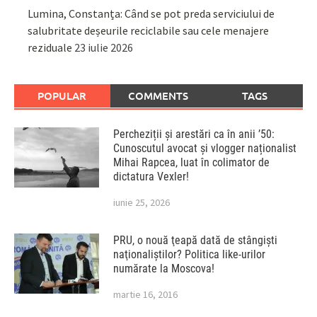
Lumina, Constanța: Când se pot preda serviciului de
salubritate deșeurile reciclabile sau cele menajere
reziduale
23 iulie 2026
POPULAR
COMMENTS
TAGS
Percheziții și arestări ca în anii ’50:
Cunoscutul avocat și vlogger naționalist
Mihai Rapcea, luat în colimator de
dictatura Vexler!
iunie 25, 2026
PRU, o nouă ţeapă dată de stângişti
naţionaliştilor? Politica like-urilor
numărate la Moscova!
martie 16, 2016