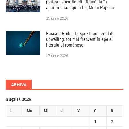
partea avocaților din România în
apărarea colegului lor, Mihai Rapcea
29 iunie 2026
Pascale Roibu: Despre fenomenul de
upwelling, tot mai frecvent în apele
litoralului românesc
17 iunie 2026
ARHIVA
august 2026
L
Ma
Mi
J
V
S
D
1
2