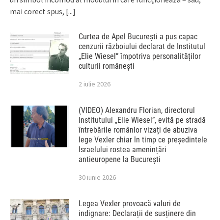
mai corect spus,
[...]
Curtea de Apel București a pus capac
cenzurii războiului declarat de Institutul
„Elie Wiesel” împotriva personalităților
culturii românești
2 iulie 2026
(VIDEO) Alexandru Florian, directorul
Institutului „Elie Wiesel”, evită pe stradă
întrebările românlor vizați de abuziva
lege Vexler chiar în timp ce președintele
Israelului rostea amenințări
antieuropene la București
30 iunie 2026
Legea Vexler provoacă valuri de
indignare: Declarații de susținere din