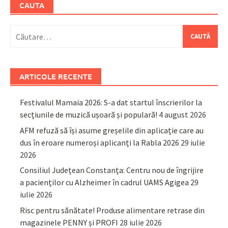
CAUTA
Caută
după:
ARTICOLE RECENTE
Festivalul Mamaia 2026: S-a dat startul înscrierilor la
secțiunile de muzică ușoară și populară!
4 august 2026
AFM refuză să își asume greșelile din aplicație care au
dus în eroare numeroși aplicanți la Rabla 2026
29 iulie
2026
Consiliul Județean Constanța: Centru nou de îngrijire
a pacienților cu Alzheimer în cadrul UAMS Agigea
29
iulie 2026
Risc pentru sănătate! Produse alimentare retrase din
magazinele PENNY și PROFI
28 iulie 2026