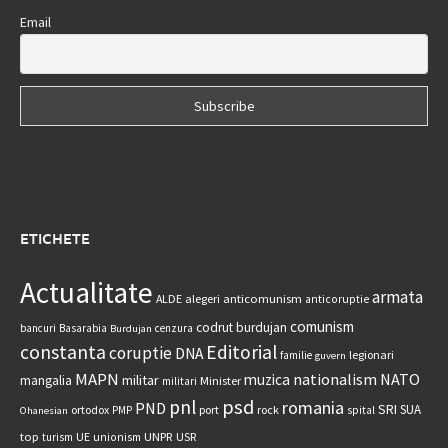
Email
ETICHETE
Actualitate
armata
anticomunism
ALDE
alegeri
anticoruptie
comunism
codrut burdujan
bancuri
Basarabia
cenzura
Burdujan
constanta
Editorial
coruptie
DNA
legionari
familie
guvern
MAPN
nationalism
NATO
muzica
militar
mangalia
Minister
militari
psd
pnl
romania
PND
SRI
SUA
ortodox
port
rock
PMP
spital
Ohanesian
UNPR
top
UE
USR
turism
unionism