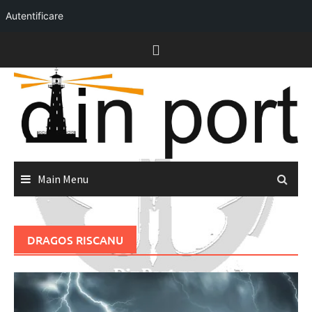
Autentificare
Skip
to
content
Main Menu
DRAGOS RISCANU