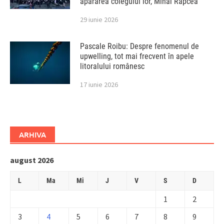
apărarea colegului lor, Mihai Rapcea
29 iunie 2026
Pascale Roibu: Despre fenomenul de
upwelling, tot mai frecvent în apele
litoralului românesc
17 iunie 2026
ARHIVA
august 2026
L
Ma
Mi
J
V
S
D
1
2
3
4
5
6
7
8
9