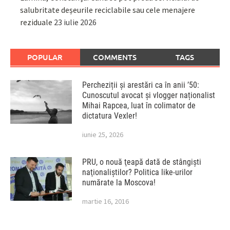
salubritate deșeurile reciclabile sau cele menajere
reziduale
23 iulie 2026
POPULAR
COMMENTS
TAGS
Percheziții și arestări ca în anii ’50:
Cunoscutul avocat și vlogger naționalist
Mihai Rapcea, luat în colimator de
dictatura Vexler!
iunie 25, 2026
PRU, o nouă ţeapă dată de stângişti
naţionaliştilor? Politica like-urilor
numărate la Moscova!
martie 16, 2016