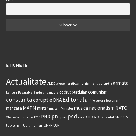
ETICHETE
Actualitate
armata
anticomunism
ALDE
alegeri
anticoruptie
comunism
codrut burdujan
bancuri
Basarabia
cenzura
Burdujan
constanta
Editorial
coruptie
DNA
legionari
familie
guvern
MAPN
nationalism
NATO
muzica
militar
mangalia
Minister
militari
psd
pnl
romania
PND
SRI
SUA
ortodox
port
rock
PMP
spital
Ohanesian
UNPR
top
UE
USR
turism
unionism