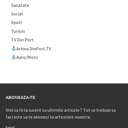
Sanatate
Social
Sport
Turism
TV Din Port
Arhiva DinPort TV
Auto/Moto
ABONEAZA-TE
Vrei sa fii la curent cu ultimile articole ? Tot ce trebuie sa
faci este sa te abonezi la articolele noastre.
Email