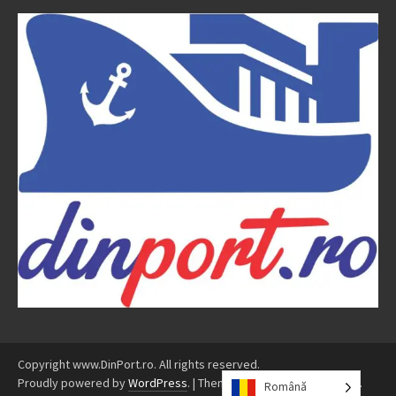
Copyright www.DinPort.ro. All rights reserved.
Proudly powered by
WordPress
.
|
Theme: Awaken by
ThemezHut
.
Română