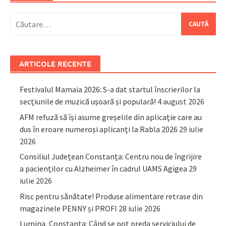
Caută
după:
ARTICOLE RECENTE
Festivalul Mamaia 2026: S-a dat startul înscrierilor la
secțiunile de muzică ușoară și populară!
4 august 2026
AFM refuză să își asume greșelile din aplicație care au
dus în eroare numeroși aplicanți la Rabla 2026
29 iulie
2026
Consiliul Județean Constanța: Centru nou de îngrijire
a pacienților cu Alzheimer în cadrul UAMS Agigea
29
iulie 2026
Risc pentru sănătate! Produse alimentare retrase din
magazinele PENNY și PROFI
28 iulie 2026
Lumina, Constanța: Când se pot preda serviciului de