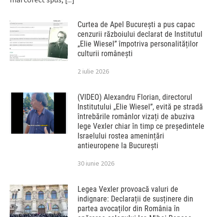
Curtea de Apel București a pus capac
cenzurii războiului declarat de Institutul
„Elie Wiesel” împotriva personalităților
culturii românești
2 iulie 2026
(VIDEO) Alexandru Florian, directorul
Institutului „Elie Wiesel”, evită pe stradă
întrebările românlor vizați de abuziva
lege Vexler chiar în timp ce președintele
Israelului rostea amenințări
antieuropene la București
30 iunie 2026
Legea Vexler provoacă valuri de
indignare: Declarații de susținere din
partea avocaților din România în