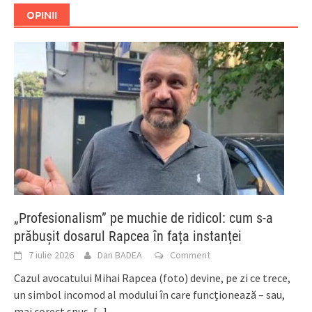
OPINII
„Profesionalism” pe muchie de ridicol: cum s-a
prăbușit dosarul Rapcea în fața instanței
7 iulie 2026
Dan BADEA
Comment
Cazul avocatului Mihai Rapcea (foto) devine, pe zi ce trece,
un simbol incomod al modului în care funcționează – sau,
mai corect spus,
[...]