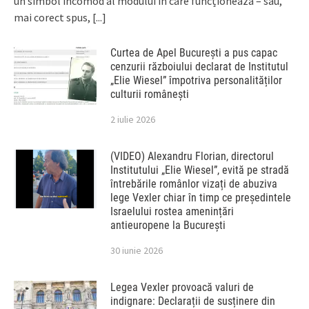
un simbol incomod al modului în care funcționează – sau,
mai corect spus,
[...]
Curtea de Apel București a pus capac
cenzurii războiului declarat de Institutul
„Elie Wiesel” împotriva personalităților
culturii românești
2 iulie 2026
(VIDEO) Alexandru Florian, directorul
Institutului „Elie Wiesel”, evită pe stradă
întrebările românlor vizați de abuziva
lege Vexler chiar în timp ce președintele
Israelului rostea amenințări
antieuropene la București
30 iunie 2026
Legea Vexler provoacă valuri de
indignare: Declarații de susținere din