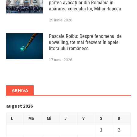
partea avocaților din România în
apărarea colegului lor, Mihai Rapcea
29 iunie 2026
Pascale Roibu: Despre fenomenul de
upwelling, tot mai frecvent în apele
litoralului românesc
17 iunie 2026
ARHIVA
august 2026
L
Ma
Mi
J
V
S
D
1
2