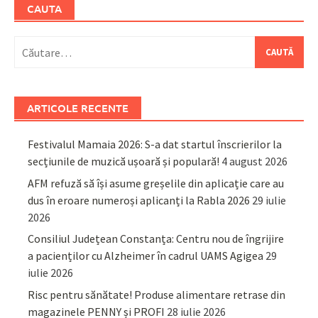
CAUTA
Caută
după:
ARTICOLE RECENTE
Festivalul Mamaia 2026: S-a dat startul înscrierilor la
secțiunile de muzică ușoară și populară!
4 august 2026
AFM refuză să își asume greșelile din aplicație care au
dus în eroare numeroși aplicanți la Rabla 2026
29 iulie
2026
Consiliul Județean Constanța: Centru nou de îngrijire
a pacienților cu Alzheimer în cadrul UAMS Agigea
29
iulie 2026
Risc pentru sănătate! Produse alimentare retrase din
magazinele PENNY și PROFI
28 iulie 2026