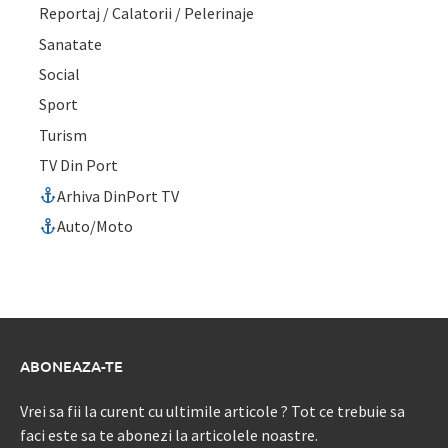
Reportaj / Calatorii / Pelerinaje
Sanatate
Social
Sport
Turism
TV Din Port
Arhiva DinPort TV
Auto/Moto
ABONEAZA-TE
Vrei sa fii la curent cu ultimile articole ? Tot ce trebuie sa
faci este sa te abonezi la articolele noastre.