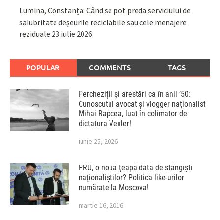
Lumina, Constanța: Când se pot preda serviciului de
salubritate deșeurile reciclabile sau cele menajere
reziduale
23 iulie 2026
POPULAR
COMMENTS
TAGS
Percheziții și arestări ca în anii ’50:
Cunoscutul avocat și vlogger naționalist
Mihai Rapcea, luat în colimator de
dictatura Vexler!
iunie 25, 2026
PRU, o nouă ţeapă dată de stângişti
naţionaliştilor? Politica like-urilor
numărate la Moscova!
martie 16, 2016