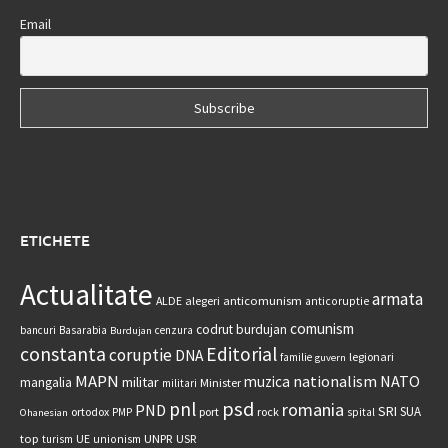
Email
ETICHETE
Actualitate
armata
anticomunism
ALDE
alegeri
anticoruptie
comunism
codrut burdujan
bancuri
Basarabia
cenzura
Burdujan
constanta
Editorial
coruptie
DNA
legionari
familie
guvern
MAPN
nationalism
NATO
muzica
militar
mangalia
Minister
militari
psd
pnl
romania
PND
SRI
SUA
ortodox
port
rock
PMP
spital
Ohanesian
UNPR
top
UE
USR
turism
unionism