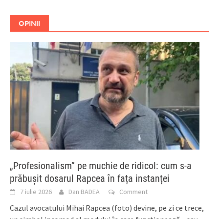
OPINII
„Profesionalism” pe muchie de ridicol: cum s-a
prăbușit dosarul Rapcea în fața instanței
7 iulie 2026
Dan BADEA
Comment
Cazul avocatului Mihai Rapcea (foto) devine, pe zi ce trece,