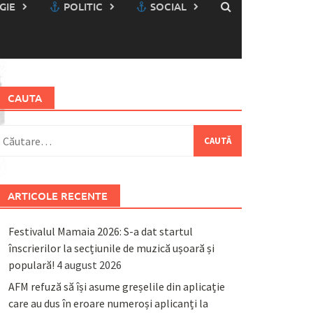
GIE
POLITIC
SOCIAL
CAUTA
aută
upă:
ARTICOLE RECENTE
Festivalul Mamaia 2026: S-a dat startul
înscrierilor la secțiunile de muzică ușoară și
populară!
4 august 2026
AFM refuză să își asume greșelile din aplicație
care au dus în eroare numeroși aplicanți la