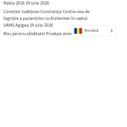
Rabla 2026
29 iulie 2026
Consiliul Județean Constanța: Centru nou de
îngrijire a pacienților cu Alzheimer în cadrul
UAMS Agigea
29 iulie 2026
Română
Risc pentru sănătate! Produse alimentare
retrase din magazinele PENNY și PROFI
28
iulie 2026
Lumina, Constanța: Când se pot preda
serviciului de salubritate deșeurile reciclabile
sau cele menajere reziduale
23 iulie 2026
POPULAR
COMMENTS
TAGS
Percheziții și arestări ca în anii
’50: Cunoscutul avocat și vlogger
naționalist Mihai Rapcea, luat în
colimator de dictatura Vexler!