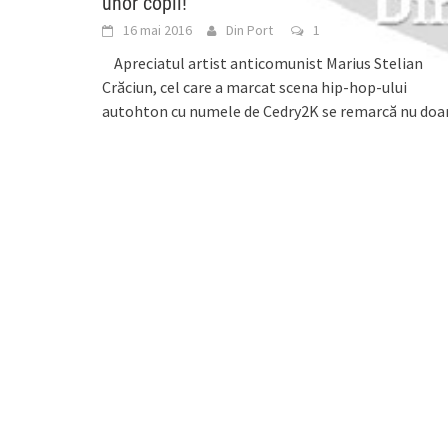
unor copii!
16 mai 2016
Din Port
1
Apreciatul artist anticomunist Marius Stelian
Crăciun, cel care a marcat scena hip-hop-ului
autohton cu numele de Cedry2K se remarcă nu doa
prin
[...]