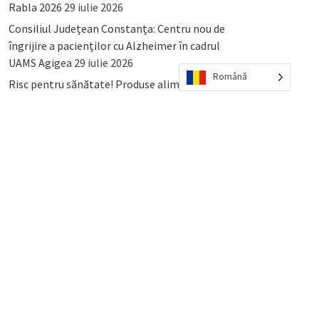
Rabla 2026
29 iulie 2026
Consiliul Județean Constanța: Centru nou de
îngrijire a pacienților cu Alzheimer în cadrul
UAMS Agigea
29 iulie 2026
Română
Risc pentru sănătate! Produse alimentare
retrase din magazinele PENNY și PROFI
28
iulie 2026
Lumina, Constanța: Când se pot preda
serviciului de salubritate deșeurile reciclabile
sau cele menajere reziduale
23 iulie 2026
POPULAR
COMMENTS
TAGS
Percheziții și arestări ca în anii
’50: Cunoscutul avocat și vlogger
naționalist Mihai Rapcea, luat în
colimator de dictatura Vexler!