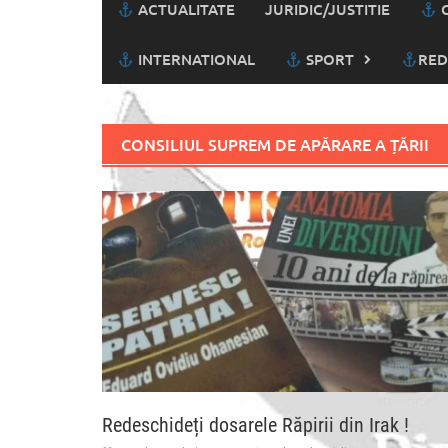
ACTUALITATE
JURIDIC/JUSTITIE
C
INTERNATIONAL
SPORT
RED
CONSILIUL SUPREM DE APĂRARE A ȚĂRII
Redeschideți dosarele Răpirii din Irak !