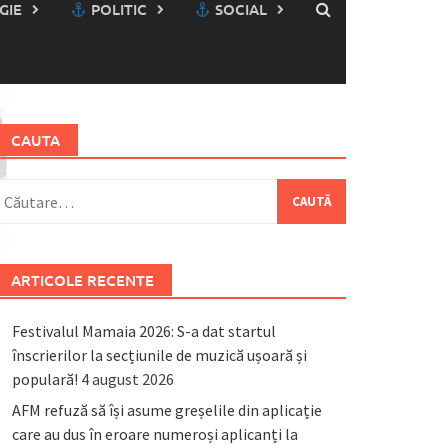
GIE
POLITIC
SOCIAL
CAUTA
aută
upă:
ARTICOLE RECENTE
Festivalul Mamaia 2026: S-a dat startul
înscrierilor la secțiunile de muzică ușoară și
populară!
4 august 2026
AFM refuză să își asume greșelile din aplicație
care au dus în eroare numeroși aplicanți la