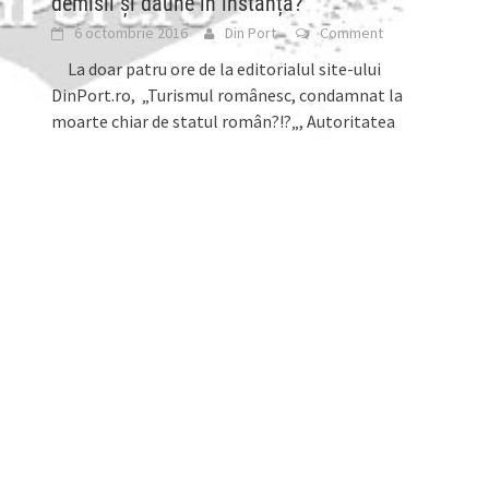
demisii și daune în instanță?
6 octombrie 2016
Din Port
Comment
La doar patru ore de la editorialul site-ului
DinPort.ro, „Turismul românesc, condamnat la
moarte chiar de statul român?!?„, Autoritatea
Națională pentru Turism(ANT)
[...]