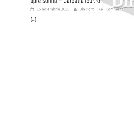
spre Sulina – CarpatiaTour.ro
15 noiembrie 2016
Din Port
Comment
[...]
Turismul românesc, condamnat la moarte