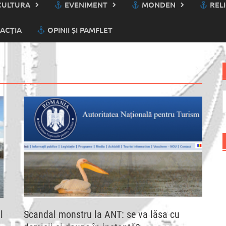
ULTURA
EVENIMENT
MONDEN
RELI
ACȚIA
OPINII ȘI PAMFLET
C
d
l
Scandal monstru la ANT: se va lăsa cu