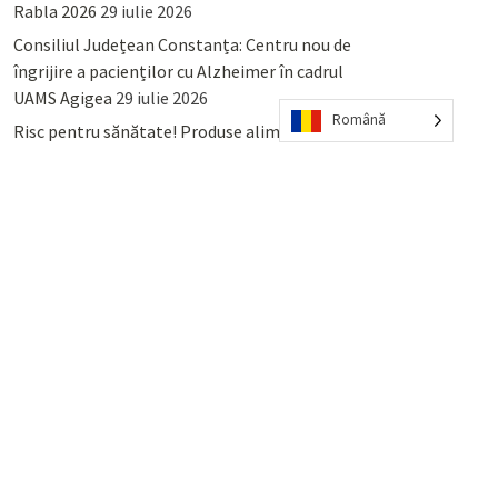
Rabla 2026
29 iulie 2026
Consiliul Județean Constanța: Centru nou de
îngrijire a pacienților cu Alzheimer în cadrul
UAMS Agigea
29 iulie 2026
Română
Risc pentru sănătate! Produse alimentare
retrase din magazinele PENNY și PROFI
28
iulie 2026
Lumina, Constanța: Când se pot preda
serviciului de salubritate deșeurile reciclabile
sau cele menajere reziduale
23 iulie 2026
POPULAR
COMMENTS
TAGS
Percheziții și arestări ca în anii
’50: Cunoscutul avocat și vlogger
naționalist Mihai Rapcea, luat în
colimator de dictatura Vexler!