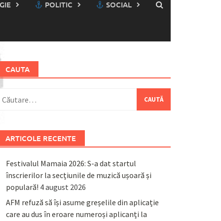
GIE
POLITIC
SOCIAL
CAUTA
aută
upă:
ARTICOLE RECENTE
Festivalul Mamaia 2026: S-a dat startul
înscrierilor la secțiunile de muzică ușoară și
populară!
4 august 2026
AFM refuză să își asume greșelile din aplicație
care au dus în eroare numeroși aplicanți la