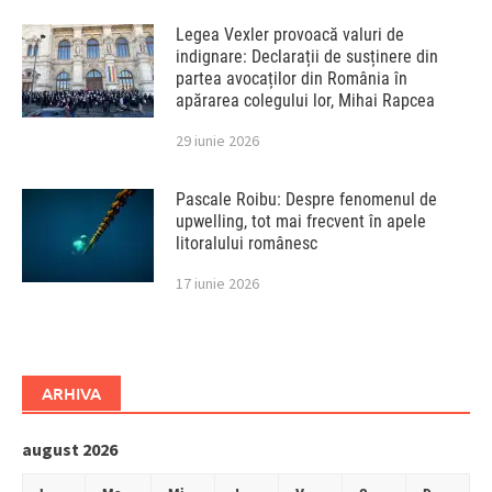
Legea Vexler provoacă valuri de
indignare: Declarații de susținere din
partea avocaților din România în
apărarea colegului lor, Mihai Rapcea
29 iunie 2026
Pascale Roibu: Despre fenomenul de
upwelling, tot mai frecvent în apele
litoralului românesc
17 iunie 2026
ARHIVA
august 2026