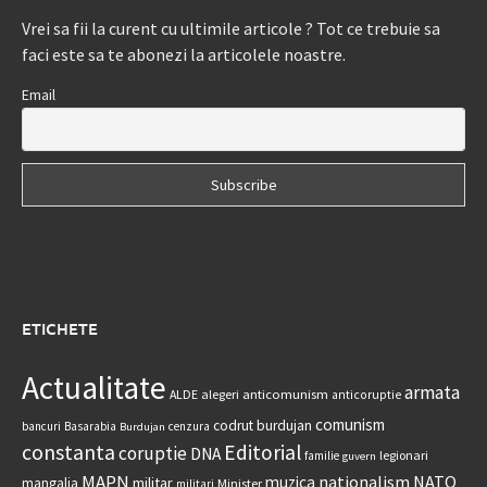
Vrei sa fii la curent cu ultimile articole ? Tot ce trebuie sa
faci este sa te abonezi la articolele noastre.
Email
ETICHETE
Actualitate
armata
anticomunism
ALDE
alegeri
anticoruptie
comunism
codrut burdujan
bancuri
Basarabia
cenzura
Burdujan
constanta
Editorial
coruptie
DNA
legionari
familie
guvern
MAPN
nationalism
NATO
muzica
militar
mangalia
Minister
militari