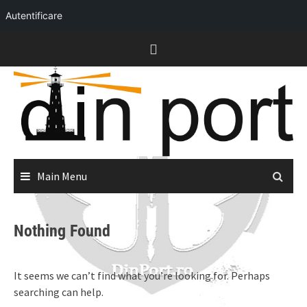
Autentificare
Skip
to
content
Main Menu
Nothing Found
It seems we can’t find what you’re looking for. Perhaps
searching can help.