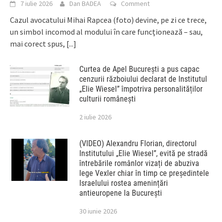
7 iulie 2026
Dan BADEA
Comment
Cazul avocatului Mihai Rapcea (foto) devine, pe zi ce trece,
un simbol incomod al modului în care funcționează – sau,
mai corect spus,
[...]
Curtea de Apel București a pus capac
cenzurii războiului declarat de Institutul
„Elie Wiesel” împotriva personalităților
culturii românești
2 iulie 2026
(VIDEO) Alexandru Florian, directorul
Institutului „Elie Wiesel”, evită pe stradă
întrebările românlor vizați de abuziva
lege Vexler chiar în timp ce președintele
Israelului rostea amenințări
antieuropene la București
30 iunie 2026