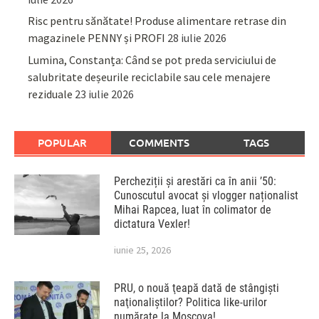
Risc pentru sănătate! Produse alimentare retrase din
magazinele PENNY și PROFI
28 iulie 2026
Lumina, Constanța: Când se pot preda serviciului de
salubritate deșeurile reciclabile sau cele menajere
reziduale
23 iulie 2026
POPULAR
COMMENTS
TAGS
Percheziții și arestări ca în anii ’50:
Cunoscutul avocat și vlogger naționalist
Mihai Rapcea, luat în colimator de
dictatura Vexler!
iunie 25, 2026
PRU, o nouă ţeapă dată de stângişti
naţionaliştilor? Politica like-urilor
numărate la Moscova!