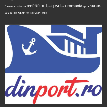
psd
pnl
romania
PND
SRI
SUA
ortodox
port
rock
PMP
spital
Ohanesian
UNPR
top
UE
USR
turism
unionism