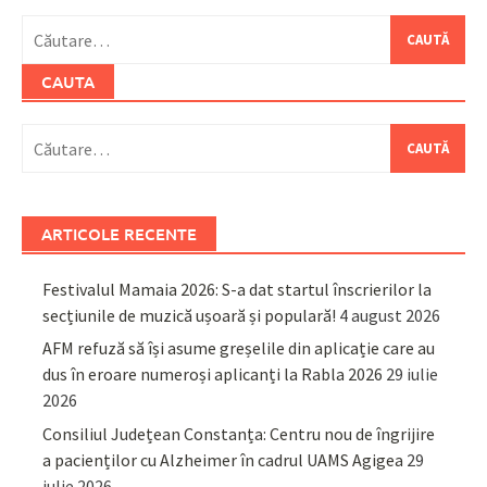
Caută
după:
CAUTA
Caută
după:
ARTICOLE RECENTE
Festivalul Mamaia 2026: S-a dat startul înscrierilor la
secțiunile de muzică ușoară și populară!
4 august 2026
AFM refuză să își asume greșelile din aplicație care au
dus în eroare numeroși aplicanți la Rabla 2026
29 iulie
2026
Consiliul Județean Constanța: Centru nou de îngrijire
a pacienților cu Alzheimer în cadrul UAMS Agigea
29
iulie 2026