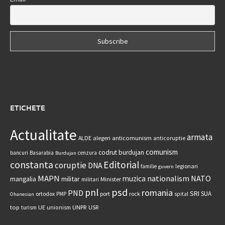
ETICHETE
Actualitate
armata
anticomunism
ALDE
alegeri
anticoruptie
comunism
codrut burdujan
bancuri
Basarabia
cenzura
Burdujan
constanta
Editorial
coruptie
DNA
legionari
familie
guvern
MAPN
nationalism
NATO
muzica
militar
mangalia
Minister
militari
psd
pnl
romania
PND
SRI
SUA
ortodox
port
rock
PMP
spital
Ohanesian
UNPR
top
UE
USR
turism
unionism