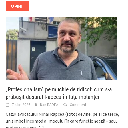
OPINII
„Profesionalism” pe muchie de ridicol: cum s-a
prăbușit dosarul Rapcea în fața instanței
7 iulie 2026
Dan BADEA
Comment
Cazul avocatului Mihai Rapcea (foto) devine, pe zi ce trece,
un simbol incomod al modului în care funcționează – sau,
mai corect spus,
[...]