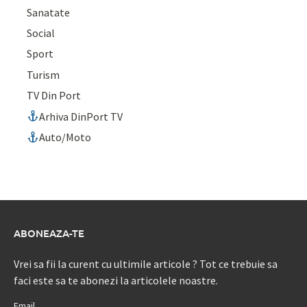
Sanatate
Social
Sport
Turism
TV Din Port
Arhiva DinPort TV
Auto/Moto
ABONEAZA-TE
Vrei sa fii la curent cu ultimile articole ? Tot ce trebuie sa
faci este sa te abonezi la articolele noastre.
Email