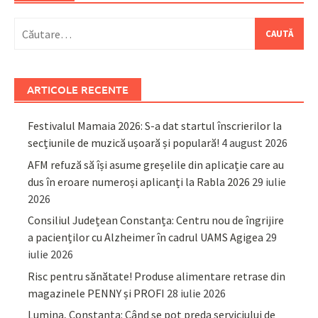
Caută
după:
ARTICOLE RECENTE
Festivalul Mamaia 2026: S-a dat startul înscrierilor la
secțiunile de muzică ușoară și populară!
4 august 2026
AFM refuză să își asume greșelile din aplicație care au
dus în eroare numeroși aplicanți la Rabla 2026
29 iulie
2026
Consiliul Județean Constanța: Centru nou de îngrijire
a pacienților cu Alzheimer în cadrul UAMS Agigea
29
iulie 2026
Risc pentru sănătate! Produse alimentare retrase din
magazinele PENNY și PROFI
28 iulie 2026
Lumina, Constanța: Când se pot preda serviciului de