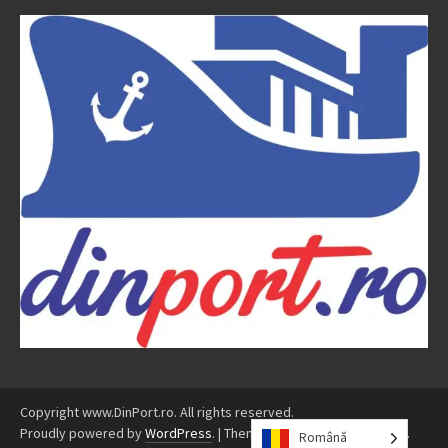
Copyright www.DinPort.ro. All rights reserved.
Proudly powered by
WordPress
.
|
Theme: Awaken by
ThemezHut
.
Română