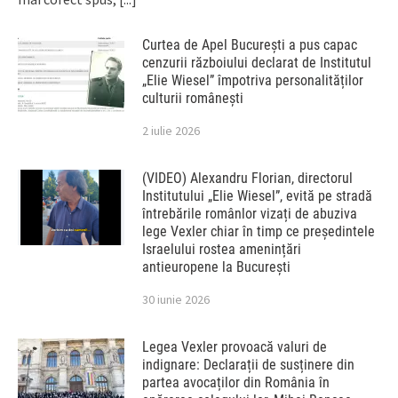
Curtea de Apel București a pus capac
cenzurii războiului declarat de Institutul
„Elie Wiesel” împotriva personalităților
culturii românești
2 iulie 2026
(VIDEO) Alexandru Florian, directorul
Institutului „Elie Wiesel”, evită pe stradă
întrebările românlor vizați de abuziva
lege Vexler chiar în timp ce președintele
Israelului rostea amenințări
antieuropene la București
30 iunie 2026
Legea Vexler provoacă valuri de
indignare: Declarații de susținere din
partea avocaților din România în