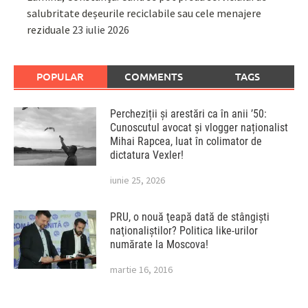
salubritate deșeurile reciclabile sau cele menajere
reziduale
23 iulie 2026
POPULAR
COMMENTS
TAGS
Percheziții și arestări ca în anii ’50:
Cunoscutul avocat și vlogger naționalist
Mihai Rapcea, luat în colimator de
dictatura Vexler!
iunie 25, 2026
PRU, o nouă ţeapă dată de stângişti
naţionaliştilor? Politica like-urilor
numărate la Moscova!
martie 16, 2016