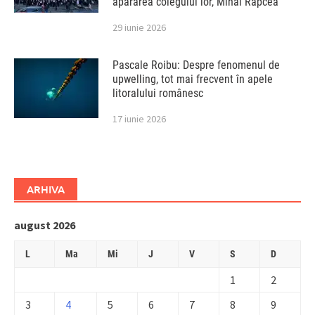
apărarea colegului lor, Mihai Rapcea
29 iunie 2026
Pascale Roibu: Despre fenomenul de
upwelling, tot mai frecvent în apele
litoralului românesc
17 iunie 2026
ARHIVA
august 2026
L
Ma
Mi
J
V
S
D
1
2
3
4
5
6
7
8
9