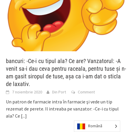
bancuri: -Ce-i cu tipul ala? Ce are? Vanzatorul: -A
venit sa-i dau ceva pentru raceala, pentru tuse şi n-
am gasit siropul de tuse, aşa ca i-am dat o sticla
de laxativ.
7 noiembrie 2020
Din Port
Comment
Un patron de farmacie intra în farmacie şi vede un tip
rezemat de perete. Il intreaba pe vanzator: -Ce-i cu tipul
ala? Ce
[...]
Română