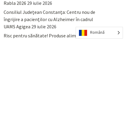
Rabla 2026
29 iulie 2026
Consiliul Județean Constanța: Centru nou de
îngrijire a pacienților cu Alzheimer în cadrul
UAMS Agigea
29 iulie 2026
Română
Risc pentru sănătate! Produse alimentare
retrase din magazinele PENNY și PROFI
28
iulie 2026
Lumina, Constanța: Când se pot preda
serviciului de salubritate deșeurile reciclabile
sau cele menajere reziduale
23 iulie 2026
POPULAR
COMMENTS
TAGS
Percheziții și arestări ca în anii
’50: Cunoscutul avocat și vlogger
naționalist Mihai Rapcea, luat în
colimator de dictatura Vexler!