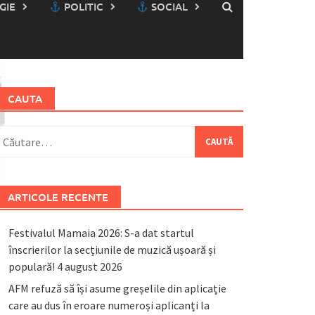
GIE
POLITIC
SOCIAL
CAUTA
aută
upă:
ARTICOLE RECENTE
Festivalul Mamaia 2026: S-a dat startul
înscrierilor la secțiunile de muzică ușoară și
populară!
4 august 2026
AFM refuză să își asume greșelile din aplicație
care au dus în eroare numeroși aplicanți la