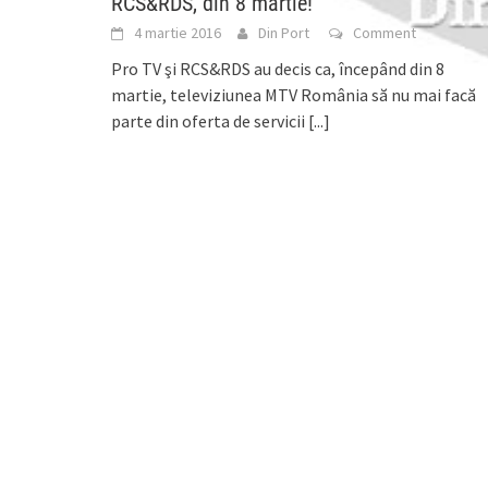
RCS&RDS, din 8 martie!
4 martie 2016
Din Port
Comment
Pro TV şi RCS&RDS au decis ca, începând din 8
martie, televiziunea MTV România să nu mai facă
parte din oferta de servicii
[...]