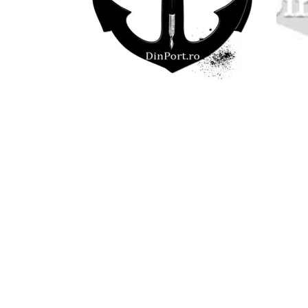
Redacția
:
dinport.ro@gmail.com
Codruț BURDUJAN (burdujan@gmail.com)
prof.dr. Enache TUŞA (tusaenache@yahoo.com)
pr. prof. dr. Mircea Cristian
PRICOP (mirceacristian
Eduard
Ovidiu OHANESIAN (eohanes@yahoo.com/ ww
Mihai RAPCEA (rapcea@gmail.com/ www.rapcea.ro)
Guner AKMOLLA (gunerakmolla@gmail.com)
Luana CONSTANTIN (av_luanac@yahoo.com)
prof.dr. Mircea VINTILESCU (mircea.vintilescu@gmai