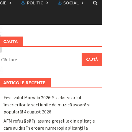
GIE
POLITIC
SOCIAL
CAUTA
aută
upă:
ARTICOLE RECENTE
Festivalul Mamaia 2026: S-a dat startul
înscrierilor la secțiunile de muzică ușoară și
populară!
4 august 2026
AFM refuză să își asume greșelile din aplicație
care au dus în eroare numeroși aplicanți la