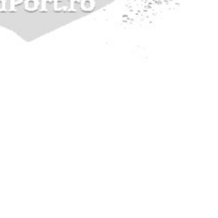
p@yahoo.com)
w.avertisment.ro)
l.com)