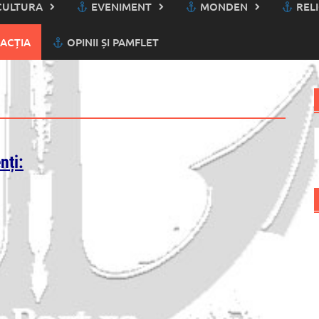
ULTURA
EVENIMENT
MONDEN
RELI
ACȚIA
OPINII ȘI PAMFLET
C
d
nți: