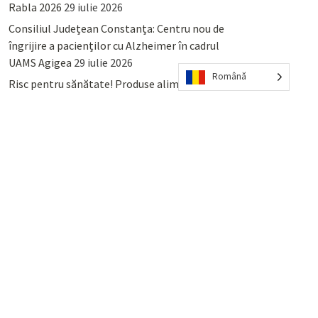
Rabla 2026
29 iulie 2026
Consiliul Județean Constanța: Centru nou de
îngrijire a pacienților cu Alzheimer în cadrul
UAMS Agigea
29 iulie 2026
Română
Risc pentru sănătate! Produse alimentare
retrase din magazinele PENNY și PROFI
28
iulie 2026
Lumina, Constanța: Când se pot preda
serviciului de salubritate deșeurile reciclabile
sau cele menajere reziduale
23 iulie 2026
POPULAR
COMMENTS
TAGS
Percheziții și arestări ca în anii
’50: Cunoscutul avocat și vlogger
naționalist Mihai Rapcea, luat în
colimator de dictatura Vexler!