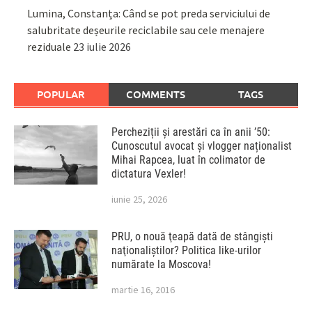
Lumina, Constanța: Când se pot preda serviciului de
salubritate deșeurile reciclabile sau cele menajere
reziduale
23 iulie 2026
POPULAR
COMMENTS
TAGS
Percheziții și arestări ca în anii ’50:
Cunoscutul avocat și vlogger naționalist
Mihai Rapcea, luat în colimator de
dictatura Vexler!
iunie 25, 2026
PRU, o nouă ţeapă dată de stângişti
naţionaliştilor? Politica like-urilor
numărate la Moscova!
martie 16, 2016