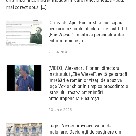
mai corect spus,
[...]
Curtea de Apel București a pus capac
cenzurii războiului declarat de Institutul
„Elie Wiesel” împotriva personalităților
culturii românești
2 iulie 2026
(VIDEO) Alexandru Florian, directorul
Institutului „Elie Wiesel”, evită pe stradă
întrebările românlor vizați de abuziva
lege Vexler chiar în timp ce președintele
Israelului rostea amenințări
antieuropene la București
30 iunie 2026
Legea Vexler provoacă valuri de
indignare: Declarații de susținere din