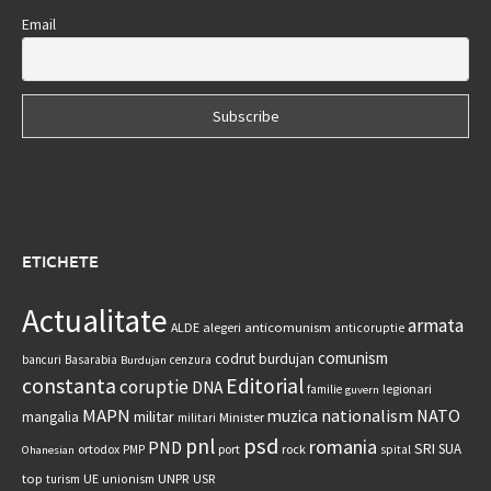
Email
ETICHETE
Actualitate
armata
anticomunism
ALDE
alegeri
anticoruptie
comunism
codrut burdujan
bancuri
Basarabia
cenzura
Burdujan
constanta
Editorial
coruptie
DNA
legionari
familie
guvern
MAPN
nationalism
NATO
muzica
militar
mangalia
Minister
militari
psd
pnl
romania
PND
SRI
SUA
ortodox
port
rock
PMP
spital
Ohanesian
UNPR
top
UE
USR
turism
unionism