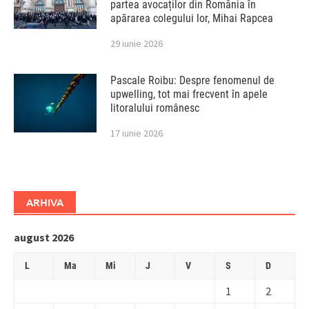
partea avocaților din România în
apărarea colegului lor, Mihai Rapcea
29 iunie 2026
Pascale Roibu: Despre fenomenul de
upwelling, tot mai frecvent în apele
litoralului românesc
17 iunie 2026
ARHIVA
august 2026
L
Ma
Mi
J
V
S
D
1
2