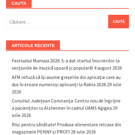
CAUTA
Caută
după:
ARTICOLE RECENTE
Festivalul Mamaia 2026: S-a dat startul înscrierilor la
secțiunile de muzică ușoară și populară!
4 august 2026
AFM refuză să își asume greșelile din aplicație care au
dus în eroare numeroși aplicanți la Rabla 2026
29 iulie
2026
Consiliul Județean Constanța: Centru nou de îngrijire
a pacienților cu Alzheimer în cadrul UAMS Agigea
29
iulie 2026
Risc pentru sănătate! Produse alimentare retrase din
magazinele PENNY și PROFI
28 iulie 2026