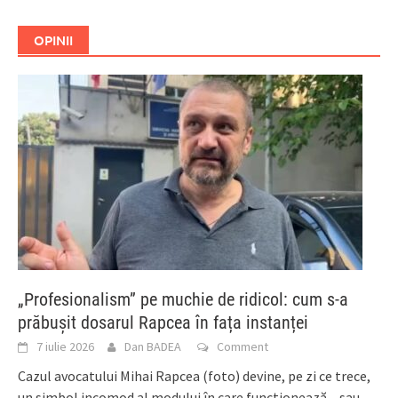
OPINII
„Profesionalism” pe muchie de ridicol: cum s-a
prăbușit dosarul Rapcea în fața instanței
7 iulie 2026
Dan BADEA
Comment
Cazul avocatului Mihai Rapcea (foto) devine, pe zi ce trece,
un simbol incomod al modului în care funcționează – sau,