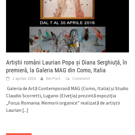
Artiștii români Laurian Popa și Diana Serghiuță, în
premieră, la Galeria MAG din Como, Italia
1 aprilie 2016
Din Port
Comment
Galeria de Artă Contemporană MAG (Como, Italia) și Studio
Claudio Scorretti, Lugano (Elveția) prezintă expoziția
„Focus Romania: Memorii organice” realizată de artiștii
Laurian
[...]