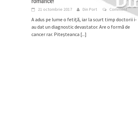
românce!
21 octombrie 2017
Din Port
Comment
A adus pe lume o fetiță, iar la scurt timp doctorii i-
au dat un diagnostic devastator. Are o formă de
cancer rar. Piteșteanca
[...]