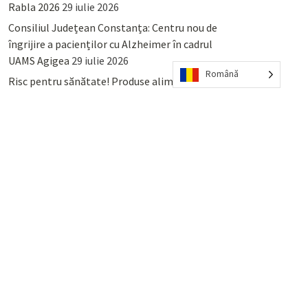
Rabla 2026
29 iulie 2026
Consiliul Județean Constanța: Centru nou de
îngrijire a pacienților cu Alzheimer în cadrul
UAMS Agigea
29 iulie 2026
Română
Risc pentru sănătate! Produse alimentare
retrase din magazinele PENNY și PROFI
28
iulie 2026
Lumina, Constanța: Când se pot preda
serviciului de salubritate deșeurile reciclabile
sau cele menajere reziduale
23 iulie 2026
POPULAR
COMMENTS
TAGS
Percheziții și arestări ca în anii
’50: Cunoscutul avocat și vlogger
naționalist Mihai Rapcea, luat în
colimator de dictatura Vexler!