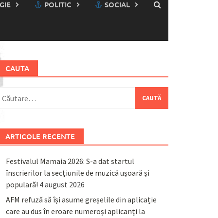
GIE
POLITIC
SOCIAL
CAUTA
aută
upă:
ARTICOLE RECENTE
Festivalul Mamaia 2026: S-a dat startul
înscrierilor la secțiunile de muzică ușoară și
populară!
4 august 2026
AFM refuză să își asume greșelile din aplicație
care au dus în eroare numeroși aplicanți la