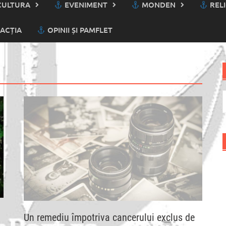
ULTURA
EVENIMENT
MONDEN
RELI
ACȚIA
OPINII ȘI PAMFLET
C
d
Un remediu împotriva cancerului exclus de