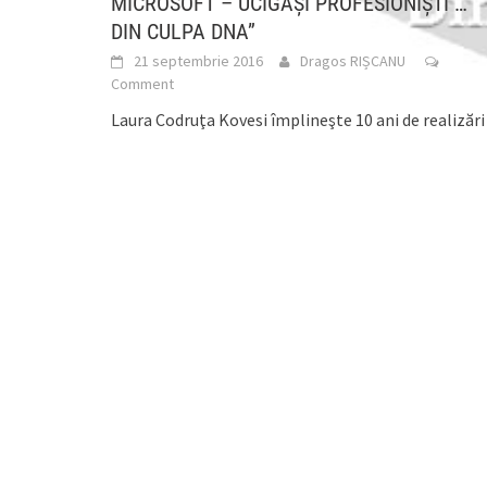
MICROSOFT – UCIGAŞI PROFESIONIŞTI …
DIN CULPA DNA”
21 septembrie 2016
Dragos RIȘCANU
Comment
Laura Codruţa Kovesi împlineşte 10 ani de realizări
„dar mai are mult de lucrat pentru a finaliza
reformele din ultimii ani„ conform ambasadorilor
[...]