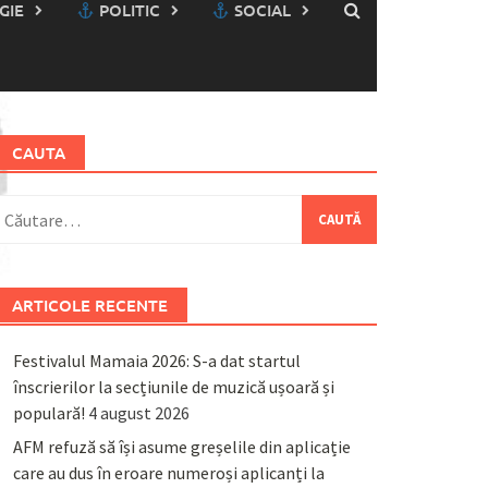
GIE
POLITIC
SOCIAL
CAUTA
aută
upă:
ARTICOLE RECENTE
Festivalul Mamaia 2026: S-a dat startul
înscrierilor la secțiunile de muzică ușoară și
populară!
4 august 2026
AFM refuză să își asume greșelile din aplicație
care au dus în eroare numeroși aplicanți la