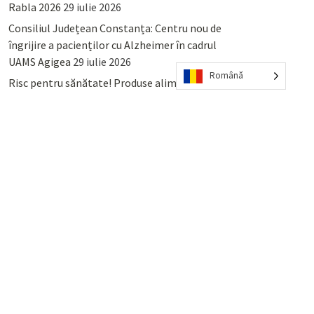
Rabla 2026
29 iulie 2026
Consiliul Județean Constanța: Centru nou de
îngrijire a pacienților cu Alzheimer în cadrul
UAMS Agigea
29 iulie 2026
Română
Risc pentru sănătate! Produse alimentare
retrase din magazinele PENNY și PROFI
28
iulie 2026
Lumina, Constanța: Când se pot preda
serviciului de salubritate deșeurile reciclabile
sau cele menajere reziduale
23 iulie 2026
POPULAR
COMMENTS
TAGS
Percheziții și arestări ca în anii
’50: Cunoscutul avocat și vlogger
naționalist Mihai Rapcea, luat în
colimator de dictatura Vexler!