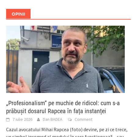
OPINII
„Profesionalism” pe muchie de ridicol: cum s-a
prăbușit dosarul Rapcea în fața instanței
7 iulie 2026
Dan BADEA
Comment
Cazul avocatului Mihai Rapcea (foto) devine, pe zi ce trece,
un simbol incomod al modului în care funcționează – sau,