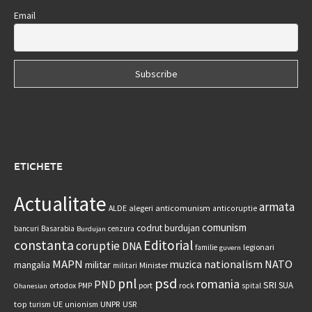
Email
ETICHETE
Actualitate
armata
anticomunism
ALDE
alegeri
anticoruptie
comunism
codrut burdujan
bancuri
Basarabia
cenzura
Burdujan
constanta
Editorial
coruptie
DNA
legionari
familie
guvern
MAPN
nationalism
NATO
muzica
militar
mangalia
Minister
militari
psd
pnl
romania
PND
SRI
SUA
ortodox
port
rock
PMP
spital
Ohanesian
UNPR
top
UE
USR
turism
unionism