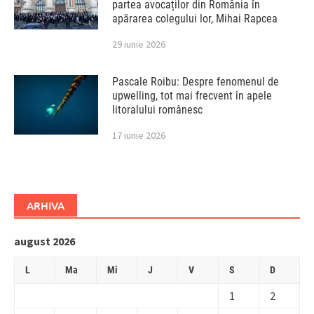
partea avocaților din România în
apărarea colegului lor, Mihai Rapcea
29 iunie 2026
Pascale Roibu: Despre fenomenul de
upwelling, tot mai frecvent în apele
litoralului românesc
17 iunie 2026
ARHIVA
august 2026
L
Ma
Mi
J
V
S
D
1
2