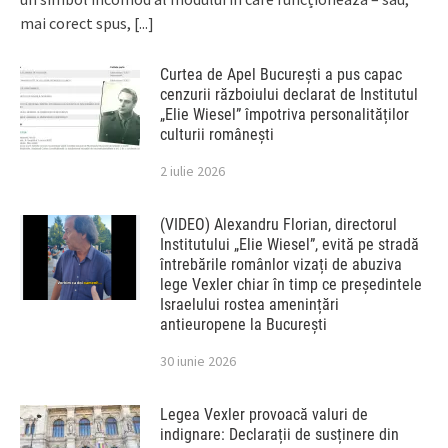
mai corect spus,
[...]
Curtea de Apel București a pus capac
cenzurii războiului declarat de Institutul
„Elie Wiesel” împotriva personalităților
culturii românești
2 iulie 2026
(VIDEO) Alexandru Florian, directorul
Institutului „Elie Wiesel”, evită pe stradă
întrebările românlor vizați de abuziva
lege Vexler chiar în timp ce președintele
Israelului rostea amenințări
antieuropene la București
30 iunie 2026
Legea Vexler provoacă valuri de
indignare: Declarații de susținere din