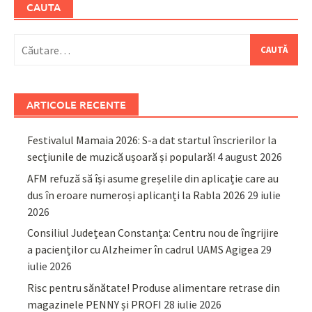
CAUTA
Caută
după:
ARTICOLE RECENTE
Festivalul Mamaia 2026: S-a dat startul înscrierilor la
secțiunile de muzică ușoară și populară!
4 august 2026
AFM refuză să își asume greșelile din aplicație care au
dus în eroare numeroși aplicanți la Rabla 2026
29 iulie
2026
Consiliul Județean Constanța: Centru nou de îngrijire
a pacienților cu Alzheimer în cadrul UAMS Agigea
29
iulie 2026
Risc pentru sănătate! Produse alimentare retrase din
magazinele PENNY și PROFI
28 iulie 2026