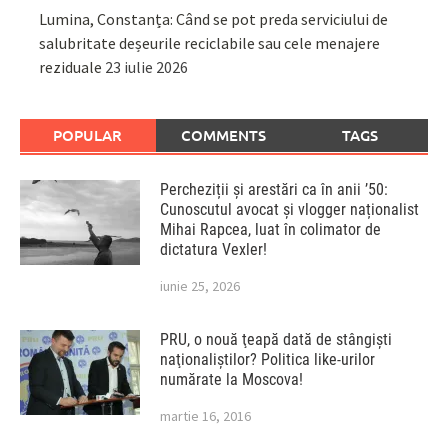
Lumina, Constanța: Când se pot preda serviciului de
salubritate deșeurile reciclabile sau cele menajere
reziduale
23 iulie 2026
POPULAR
COMMENTS
TAGS
Percheziții și arestări ca în anii ’50:
Cunoscutul avocat și vlogger naționalist
Mihai Rapcea, luat în colimator de
dictatura Vexler!
iunie 25, 2026
PRU, o nouă ţeapă dată de stângişti
naţionaliştilor? Politica like-urilor
numărate la Moscova!
martie 16, 2016