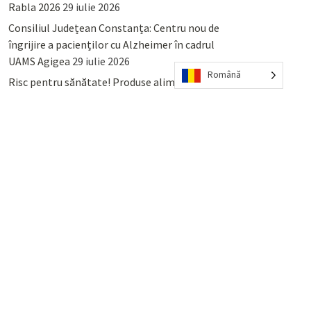
Rabla 2026
29 iulie 2026
Consiliul Județean Constanța: Centru nou de
îngrijire a pacienților cu Alzheimer în cadrul
UAMS Agigea
29 iulie 2026
Română
Risc pentru sănătate! Produse alimentare
retrase din magazinele PENNY și PROFI
28
iulie 2026
Lumina, Constanța: Când se pot preda
serviciului de salubritate deșeurile reciclabile
sau cele menajere reziduale
23 iulie 2026
POPULAR
COMMENTS
TAGS
Percheziții și arestări ca în anii
’50: Cunoscutul avocat și vlogger
naționalist Mihai Rapcea, luat în
colimator de dictatura Vexler!