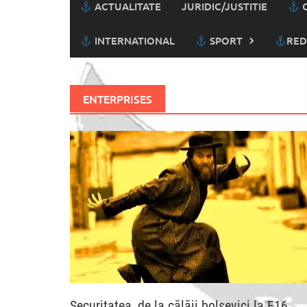
ACTUALITATE
JURIDIC/JUSTITIE
C
INTERNATIONAL
SPORT
RED
ENTERPRISES
Securitatea, de la călăii bolșevici la F16