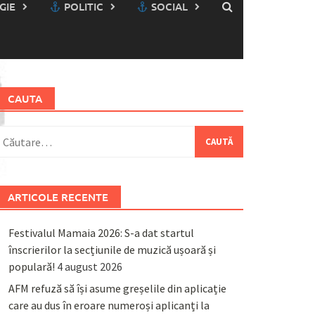
GIE
POLITIC
SOCIAL
CAUTA
aută
upă:
ARTICOLE RECENTE
Festivalul Mamaia 2026: S-a dat startul
înscrierilor la secțiunile de muzică ușoară și
populară!
4 august 2026
AFM refuză să își asume greșelile din aplicație
care au dus în eroare numeroși aplicanți la