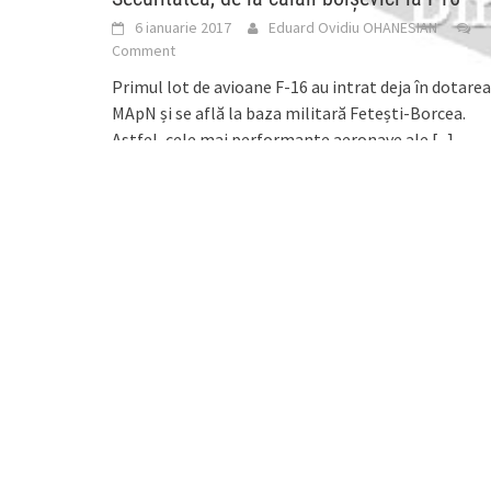
6 ianuarie 2017
Eduard Ovidiu OHANESIAN
Comment
Primul lot de avioane F-16 au intrat deja în dotarea
MApN și se află la baza militară Fetești-Borcea.
Astfel, cele mai performante aeronave ale
[...]