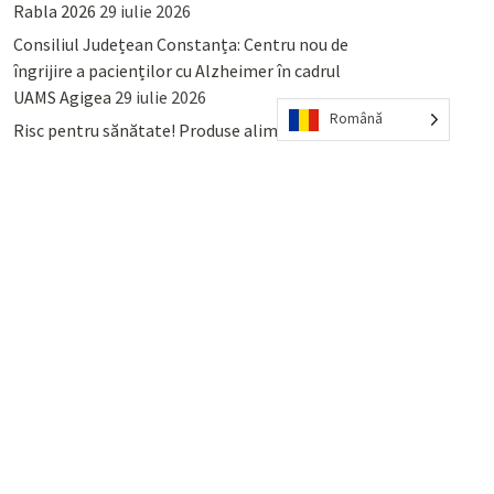
Rabla 2026
29 iulie 2026
Consiliul Județean Constanța: Centru nou de
îngrijire a pacienților cu Alzheimer în cadrul
UAMS Agigea
29 iulie 2026
Română
Risc pentru sănătate! Produse alimentare
retrase din magazinele PENNY și PROFI
28
iulie 2026
Lumina, Constanța: Când se pot preda
serviciului de salubritate deșeurile reciclabile
sau cele menajere reziduale
23 iulie 2026
POPULAR
COMMENTS
TAGS
Percheziții și arestări ca în anii
’50: Cunoscutul avocat și vlogger
naționalist Mihai Rapcea, luat în
colimator de dictatura Vexler!