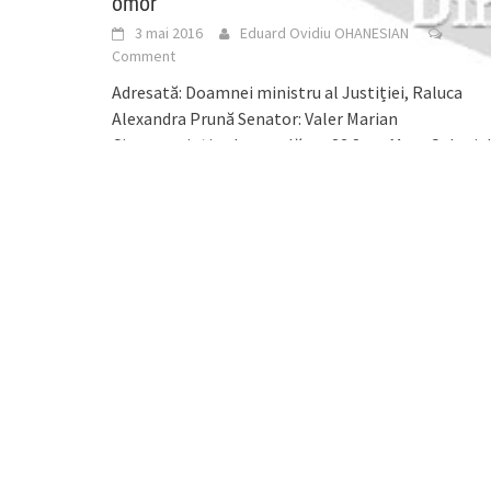
omor
3 mai 2016
Eduard Ovidiu OHANESIAN
Comment
Adresată: Doamnei ministru al Justiției, Raluca
Alexandra Prună Senator: Valer Marian
Circumscripția electorală: nr. 32 Satu Mare Colegiu
electoral: nr. 1 Grup parlamentar:
[...]