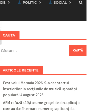
GIE
POLITIC
SOCIAL
CAUTA
aută
upă:
ARTICOLE RECENTE
Festivalul Mamaia 2026: S-a dat startul
înscrierilor la secțiunile de muzică ușoară și
populară!
4 august 2026
AFM refuză să își asume greșelile din aplicație
care au dus în eroare numeroși aplicanți la