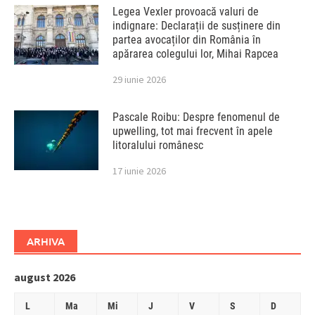
Legea Vexler provoacă valuri de
indignare: Declarații de susținere din
partea avocaților din România în
apărarea colegului lor, Mihai Rapcea
29 iunie 2026
Pascale Roibu: Despre fenomenul de
upwelling, tot mai frecvent în apele
litoralului românesc
17 iunie 2026
ARHIVA
august 2026
L
Ma
Mi
J
V
S
D