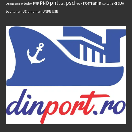
psd
pnl
romania
PND
SRI
SUA
ortodox
port
rock
PMP
spital
Ohanesian
UNPR
top
UE
USR
turism
unionism