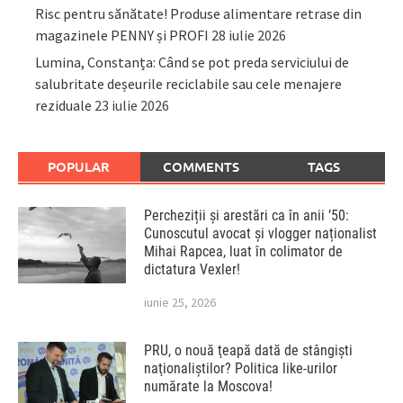
Risc pentru sănătate! Produse alimentare retrase din
magazinele PENNY și PROFI
28 iulie 2026
Lumina, Constanța: Când se pot preda serviciului de
salubritate deșeurile reciclabile sau cele menajere
reziduale
23 iulie 2026
POPULAR
COMMENTS
TAGS
Percheziții și arestări ca în anii ’50:
Cunoscutul avocat și vlogger naționalist
Mihai Rapcea, luat în colimator de
dictatura Vexler!
iunie 25, 2026
PRU, o nouă ţeapă dată de stângişti
naţionaliştilor? Politica like-urilor
numărate la Moscova!