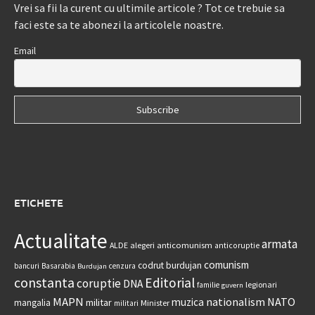
Vrei sa fii la curent cu ultimile articole ? Tot ce trebuie sa
faci este sa te abonezi la articolele noastre.
Email
ETICHETE
Actualitate
armata
anticomunism
ALDE
alegeri
anticoruptie
comunism
codrut burdujan
bancuri
Basarabia
cenzura
Burdujan
constanta
Editorial
coruptie
DNA
legionari
familie
guvern
MAPN
nationalism
NATO
muzica
militar
mangalia
Minister
militari