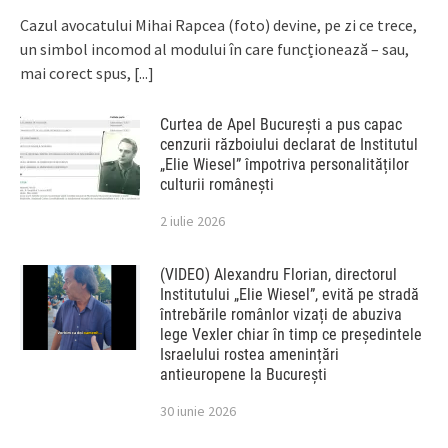
Cazul avocatului Mihai Rapcea (foto) devine, pe zi ce trece,
un simbol incomod al modului în care funcționează – sau,
mai corect spus,
[...]
Curtea de Apel București a pus capac
cenzurii războiului declarat de Institutul
„Elie Wiesel” împotriva personalităților
culturii românești
2 iulie 2026
(VIDEO) Alexandru Florian, directorul
Institutului „Elie Wiesel”, evită pe stradă
întrebările românlor vizați de abuziva
lege Vexler chiar în timp ce președintele
Israelului rostea amenințări
antieuropene la București
30 iunie 2026