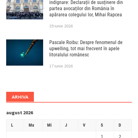
indignare: Declarații de susținere din
partea avocaților din România în
apărarea colegului lor, Mihai Rapcea
29 iunie 2026
Pascale Roibu: Despre fenomenul de
upwelling, tot mai frecvent în apele
litoralului românesc
17 iunie 2026
ARHIVA
august 2026
L
Ma
Mi
J
V
S
D
1
2