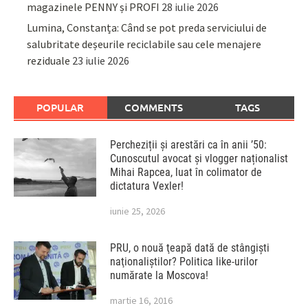
magazinele PENNY și PROFI
28 iulie 2026
Lumina, Constanța: Când se pot preda serviciului de
salubritate deșeurile reciclabile sau cele menajere
reziduale
23 iulie 2026
POPULAR
COMMENTS
TAGS
Percheziții și arestări ca în anii ’50:
Cunoscutul avocat și vlogger naționalist
Mihai Rapcea, luat în colimator de
dictatura Vexler!
iunie 25, 2026
PRU, o nouă ţeapă dată de stângişti
naţionaliştilor? Politica like-urilor
numărate la Moscova!
martie 16, 2016