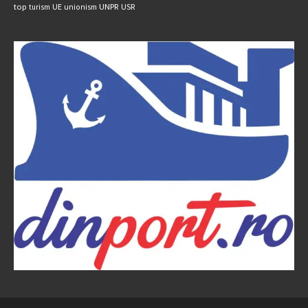
UNPR
top
UE
USR
turism
unionism