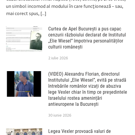
un simbol incomod al modului în care funcționează – sau,
mai corect spus,
[...]
Curtea de Apel București a pus capac
cenzurii războiului declarat de Institutul
„Elie Wiesel” împotriva personalităților
culturii românești
2 iulie 2026
(VIDEO) Alexandru Florian, directorul
Institutului „Elie Wiesel”, evită pe stradă
întrebările românlor vizați de abuziva
lege Vexler chiar în timp ce președintele
Israelului rostea amenințări
antieuropene la București
30 iunie 2026
Legea Vexler provoacă valuri de