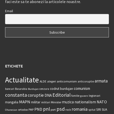
faci este sa te abonezi la articolele noastre.
Email
ETICHETE
Actualitate
armata
anticomunism
ALDE
alegeri
anticoruptie
comunism
codrut burdujan
bancuri
Basarabia
cenzura
Burdujan
constanta
Editorial
coruptie
DNA
legionari
familie
guvern
MAPN
nationalism
NATO
muzica
militar
mangalia
Minister
militari
psd
pnl
romania
PND
SRI
SUA
ortodox
port
rock
PMP
spital
Ohanesian