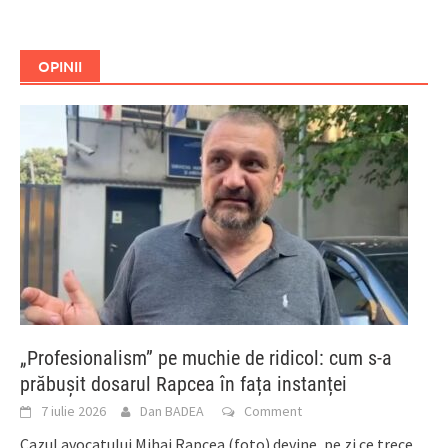
OPINII
„Profesionalism” pe muchie de ridicol: cum s-a
prăbușit dosarul Rapcea în fața instanței
7 iulie 2026
Dan BADEA
Comment
Cazul avocatului Mihai Rapcea (foto) devine, pe zi ce trece,