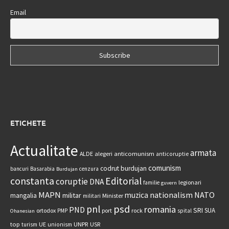
Email
ETICHETE
Actualitate
armata
anticomunism
ALDE
alegeri
anticoruptie
comunism
codrut burdujan
bancuri
Basarabia
cenzura
Burdujan
constanta
Editorial
coruptie
DNA
legionari
familie
guvern
MAPN
nationalism
NATO
muzica
militar
mangalia
Minister
militari
psd
pnl
romania
PND
SRI
SUA
ortodox
port
rock
PMP
spital
Ohanesian
UNPR
top
UE
USR
turism
unionism