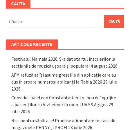
CAUTA
Caută
după:
ARTICOLE RECENTE
Festivalul Mamaia 2026: S-a dat startul înscrierilor la
secțiunile de muzică ușoară și populară!
4 august 2026
AFM refuză să își asume greșelile din aplicație care au
dus în eroare numeroși aplicanți la Rabla 2026
29 iulie
2026
Consiliul Județean Constanța: Centru nou de îngrijire
a pacienților cu Alzheimer în cadrul UAMS Agigea
29
iulie 2026
Risc pentru sănătate! Produse alimentare retrase din
magazinele PENNY și PROFI
28 iulie 2026