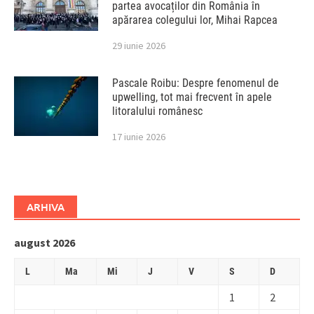
partea avocaților din România în
apărarea colegului lor, Mihai Rapcea
29 iunie 2026
Pascale Roibu: Despre fenomenul de
upwelling, tot mai frecvent în apele
litoralului românesc
17 iunie 2026
ARHIVA
august 2026
L
Ma
Mi
J
V
S
D
1
2