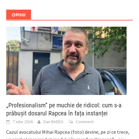
OPINII
„Profesionalism” pe muchie de ridicol: cum s-a
prăbușit dosarul Rapcea în fața instanței
7 iulie 2026
Dan BADEA
Comment
Cazul avocatului Mihai Rapcea (foto) devine, pe zi ce trece,