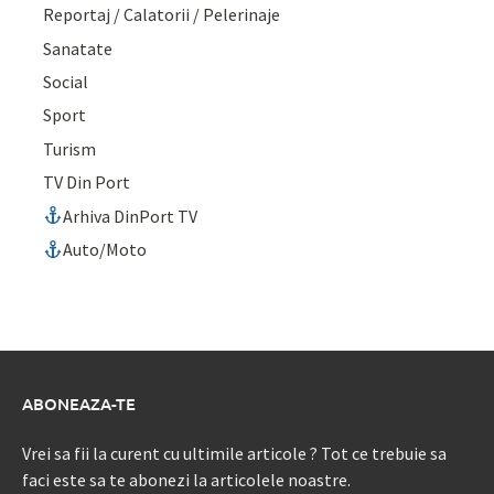
Reportaj / Calatorii / Pelerinaje
Sanatate
Social
Sport
Turism
TV Din Port
Arhiva DinPort TV
Auto/Moto
ABONEAZA-TE
Vrei sa fii la curent cu ultimile articole ? Tot ce trebuie sa
faci este sa te abonezi la articolele noastre.