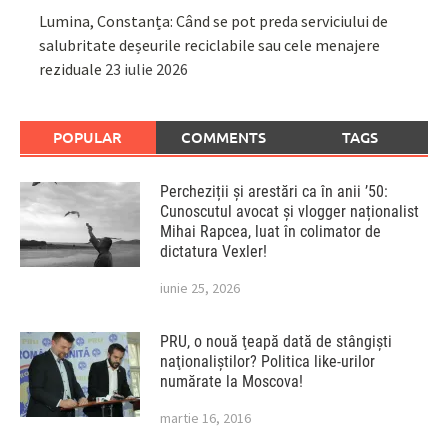
Lumina, Constanța: Când se pot preda serviciului de
salubritate deșeurile reciclabile sau cele menajere
reziduale
23 iulie 2026
POPULAR
COMMENTS
TAGS
Percheziții și arestări ca în anii ’50:
Cunoscutul avocat și vlogger naționalist
Mihai Rapcea, luat în colimator de
dictatura Vexler!
iunie 25, 2026
PRU, o nouă ţeapă dată de stângişti
naţionaliştilor? Politica like-urilor
numărate la Moscova!
martie 16, 2016