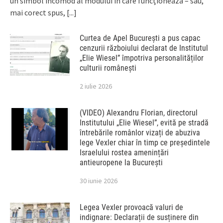
un simbol incomod al modului în care funcționează – sau,
mai corect spus,
[...]
Curtea de Apel București a pus capac
cenzurii războiului declarat de Institutul
„Elie Wiesel” împotriva personalităților
culturii românești
2 iulie 2026
(VIDEO) Alexandru Florian, directorul
Institutului „Elie Wiesel”, evită pe stradă
întrebările românlor vizați de abuziva
lege Vexler chiar în timp ce președintele
Israelului rostea amenințări
antieuropene la București
30 iunie 2026
Legea Vexler provoacă valuri de
indignare: Declarații de susținere din